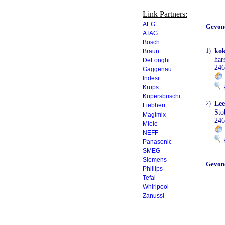
Link Partners:
AEG
Gevon
ATAG
Bosch
1)
kok
Braun
ha
DeLonghi
246
Gaggenau
Indesit
Krups
K
Kupersbuschi
2)
Lee
Liebherr
Sto
Magimix
246
Miele
NEFF
K
Panasonic
SMEG
Siemens
Gevon
Phillips
Tefal
Whirlpool
Zanussi