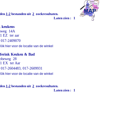
den
1-2
bestanden uit
2
zoekresultaten.
Laten zien :
1
 keukens
rsweg 14A
1 EZ ter aar
017-2409070
lik hier voor de locatie van de winkel
ferink Keuken & Bad
bbeweg 28
1 EX ter Aar
017-2604483, 017-2609931
lik hier voor de locatie van de winkel
den
1-2
bestanden uit
2
zoekresultaten.
Laten zien :
1