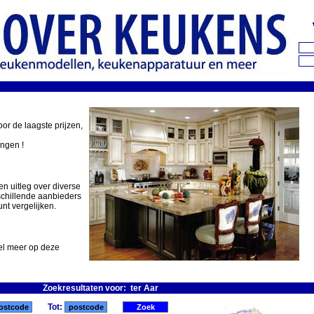
oor de laagste prijzen,
ingen !
en uitleg over diverse
schillende aanbieders
nt vergelijken.
eel meer op deze
Zoekresultaten voor: ter Aar
Tot: