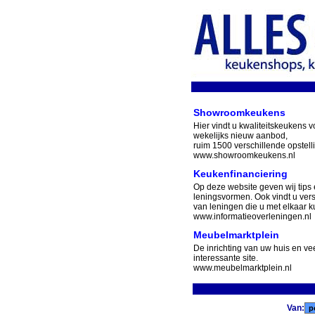
Showroomkeukens
Hier vindt u kwaliteitskeukens v
wekelijks nieuw aanbod,
ruim 1500 verschillende opstell
www.showroomkeukens.nl
Keukenfinanciering
Op deze website geven wij tips 
leningsvormen. Ook vindt u ver
van leningen die u met elkaar ku
www.informatieoverleningen.nl
Meubelmarktplein
De inrichting van uw huis en v
interessante site.
www.meubelmarktplein.nl
Van: