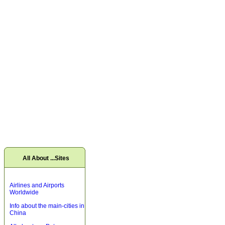
All About ...Sites
Airlines and Airports
Worldwide
Info about the main-cities in
China