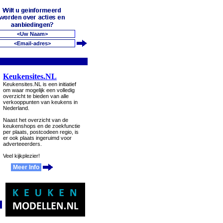
Keukensites.NL
Keukensites.NL is een initiatief
om waar mogelijk een volledig
overzicht te bieden van alle
verkooppunten van keukens in
Nederland.
Naast het overzicht van de
keukenshops en de zoekfunctie
per plaats, postcodeen regio, is
er ook plaats ingeruimd voor
adverteeerders.
Veel kijkplezier!
Meer Info