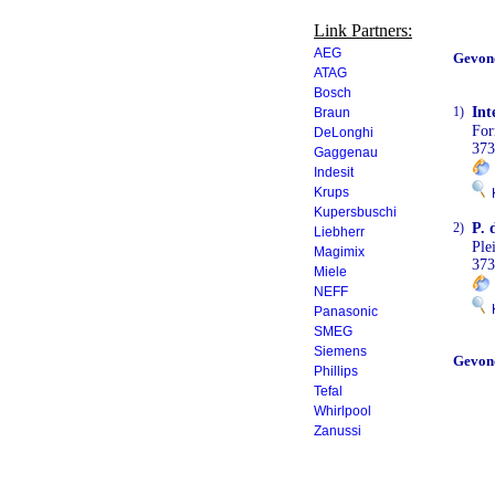
Link Partners:
AEG
Gevon
ATAG
Bosch
1)
Int
Braun
For
DeLonghi
373
Gaggenau
Indesit
Krups
K
Kupersbuschi
2)
P. 
Liebherr
Ple
Magimix
373
Miele
NEFF
K
Panasonic
SMEG
Siemens
Gevon
Phillips
Tefal
Whirlpool
Zanussi