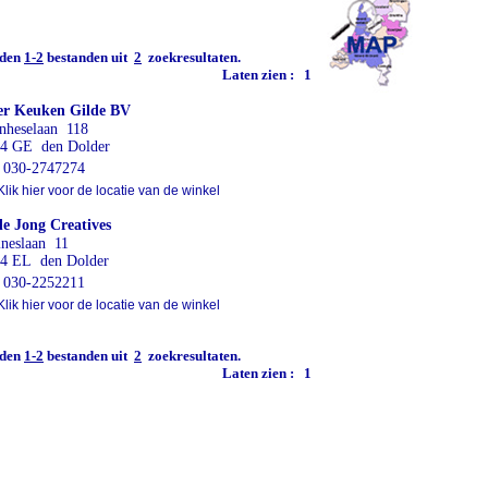
den
1-2
bestanden uit
2
zoekresultaten.
Laten zien :
1
er Keuken Gilde BV
nheselaan 118
4 GE den Dolder
030-2747274
lik hier voor de locatie van de winkel
de Jong Creatives
ineslaan 11
4 EL den Dolder
030-2252211
lik hier voor de locatie van de winkel
den
1-2
bestanden uit
2
zoekresultaten.
Laten zien :
1