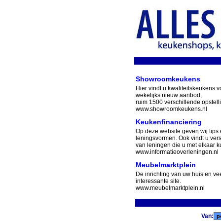
Showroomkeukens
Hier vindt u kwaliteitskeukens v
wekelijks nieuw aanbod,
ruim 1500 verschillende opstell
www.showroomkeukens.nl
Keukenfinanciering
Op deze website geven wij tips 
leningsvormen. Ook vindt u ver
van leningen die u met elkaar ku
www.informatieoverleningen.nl
Meubelmarktplein
De inrichting van uw huis en v
interessante site.
www.meubelmarktplein.nl
Van: