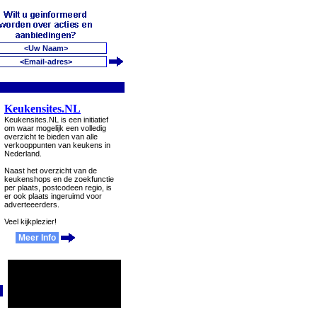
Keukensites.NL
Keukensites.NL is een initiatief
om waar mogelijk een volledig
overzicht te bieden van alle
verkooppunten van keukens in
Nederland.
Naast het overzicht van de
keukenshops en de zoekfunctie
per plaats, postcodeen regio, is
er ook plaats ingeruimd voor
adverteeerders.
Veel kijkplezier!
Meer Info