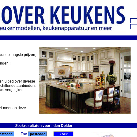
oor de laagste prijzen,
ingen !
en uitleg over diverse
schillende aanbieders
nt vergelijken.
eel meer op deze
Zoekresultaten voor: den Dolder
Tot: