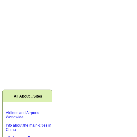
All About ...Sites
Airlines and Airports
Worldwide
Info about the main-cities in
China