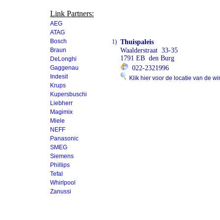
Link Partners:
AEG
ATAG
Bosch
1)
Thuispaleis
Braun
Waalderstraat 33-35
1791 EB den Burg
DeLonghi
Gaggenau
022-2321996
Indesit
Klik hier voor de locatie van de wi
Krups
Kupersbuschi
Liebherr
Magimix
Miele
NEFF
Panasonic
SMEG
Siemens
Phillips
Tefal
Whirlpool
Zanussi