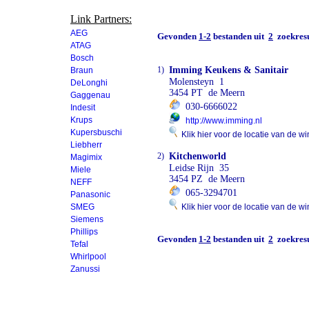
Link Partners:
AEG
Gevonden
1-2
bestanden uit
2
zoekresu
ATAG
Bosch
1)
Imming Keukens & Sanitair
Braun
Molensteyn 1
DeLonghi
3454 PT de Meern
Gaggenau
030-6666022
Indesit
Krups
http://www.imming.nl
Kupersbuschi
Klik hier voor de locatie van de wi
Liebherr
2)
Kitchenworld
Magimix
Leidse Rijn 35
Miele
3454 PZ de Meern
NEFF
065-3294701
Panasonic
SMEG
Klik hier voor de locatie van de wi
Siemens
Phillips
Gevonden
1-2
bestanden uit
2
zoekresu
Tefal
Whirlpool
Zanussi