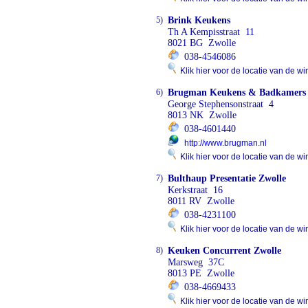
5)
Brink Keukens
Th A Kempisstraat 11
8021 BG Zwolle
038-4546086
Klik hier voor de locatie van de wi
6)
Brugman Keukens & Badkamers
George Stephensonstraat 4
8013 NK Zwolle
038-4601440
http://www.brugman.nl
Klik hier voor de locatie van de wi
7)
Bulthaup Presentatie Zwolle
Kerkstraat 16
8011 RV Zwolle
038-4231100
Klik hier voor de locatie van de wi
8)
Keuken Concurrent Zwolle
Marsweg 37C
8013 PE Zwolle
038-4669433
Klik hier voor de locatie van de wi