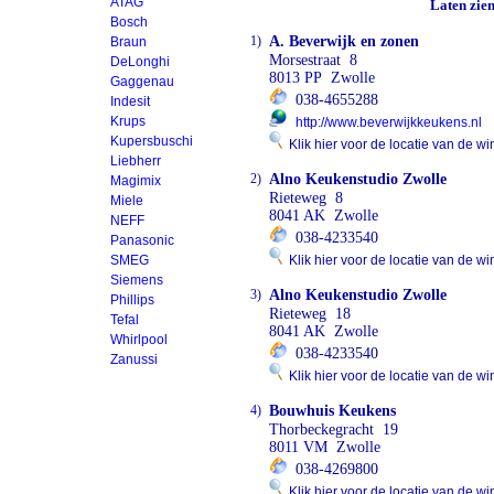
ATAG
Laten zie
Bosch
1)
A. Beverwijk en zonen
Braun
Morsestraat 8
DeLonghi
8013 PP Zwolle
Gaggenau
038-4655288
Indesit
Krups
http://www.beverwijkkeukens.nl
Kupersbuschi
Klik hier voor de locatie van de wi
Liebherr
2)
Alno Keukenstudio Zwolle
Magimix
Rieteweg 8
Miele
8041 AK Zwolle
NEFF
038-4233540
Panasonic
SMEG
Klik hier voor de locatie van de wi
Siemens
3)
Alno Keukenstudio Zwolle
Phillips
Rieteweg 18
Tefal
8041 AK Zwolle
Whirlpool
038-4233540
Zanussi
Klik hier voor de locatie van de wi
4)
Bouwhuis Keukens
Thorbeckegracht 19
8011 VM Zwolle
038-4269800
Klik hier voor de locatie van de wi