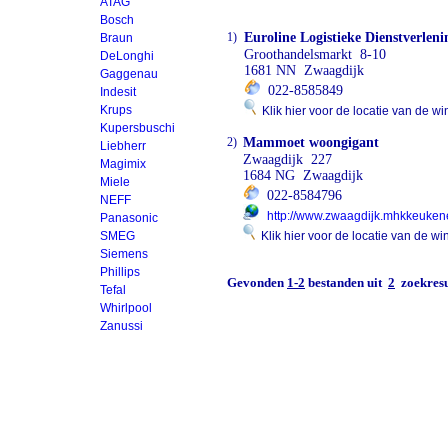
ATAG
Bosch
1)
Euroline Logistieke Dienstverleni
Braun
Groothandelsmarkt 8-10
DeLonghi
1681 NN Zwaagdijk
Gaggenau
022-8585849
Indesit
Krups
Klik hier voor de locatie van de wi
Kupersbuschi
2)
Mammoet woongigant
Liebherr
Zwaagdijk 227
Magimix
1684 NG Zwaagdijk
Miele
022-8584796
NEFF
http://www.zwaagdijk.mhkkeukene
Panasonic
SMEG
Klik hier voor de locatie van de wi
Siemens
Phillips
Gevonden
1-2
bestanden uit
2
zoekresu
Tefal
Whirlpool
Zanussi