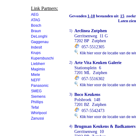
Link Partners:
AEG
Gevonden
1-10
bestanden uit
15
zoekre
ATAG
Laten zie
Bosch
1)
Arclinea Zutphen
Braun
Gerritsenweg 11 G
DeLonghi
7202 BP Zutphen
Gaggenau
057-5512305
Indesit
Krups
Klik hier voor de locatie van de wi
Kupersbuschi
2)
Arte Vita Keuken Galerie
Liebherr
Stationsplein 6
Magimix
7201 ML Zutphen
Miele
057-5516302
NEFF
Klik hier voor de locatie van de wi
Panasonic
SMEG
3)
Boco Keukens
Siemens
Polsbroek 148
Phillips
7201 BZ Zutphen
Tefal
057-5542473
Whirlpool
Klik hier voor de locatie van de wi
Zanussi
4)
Brugman Keukens & Badkamers
Gerritsenweg 10