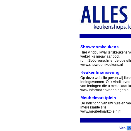
Showroomkeukens
Hier vindt u kwaliteitskeukens v
wekelijks nieuw aanbod,
ruim 1500 verschillende opstell
www.showroomkeukens.nl
Keukenfinanciering
Op deze website geven wij tips 
leningsvormen. Ook vindt u ver
van leningen die u met elkaar ku
www.informatieoverleningen.nl
Meubelmarktplein
De inrichting van uw huis en v
interessante site.
www.meubelmarktplein.nl
Van: