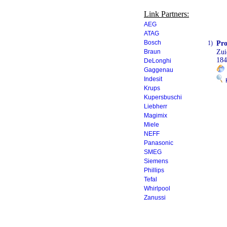
Link Partners:
AEG
ATAG
Bosch
1)
Pr
Braun
Zui
184
DeLonghi
Gaggenau
Indesit
K
Krups
Kupersbuschi
Liebherr
Magimix
Miele
NEFF
Panasonic
SMEG
Siemens
Phillips
Tefal
Whirlpool
Zanussi