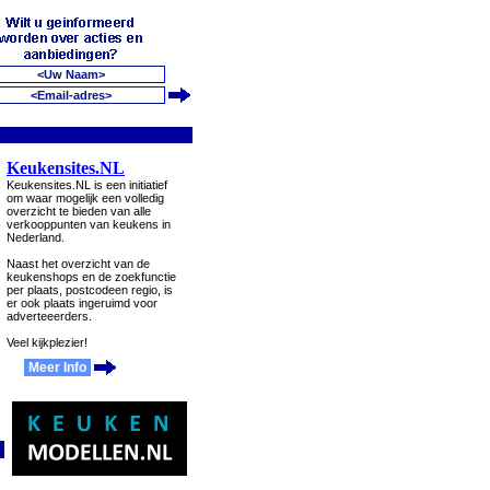
Keukensites.NL
Keukensites.NL is een initiatief
om waar mogelijk een volledig
overzicht te bieden van alle
verkooppunten van keukens in
Nederland.
Naast het overzicht van de
keukenshops en de zoekfunctie
per plaats, postcodeen regio, is
er ook plaats ingeruimd voor
adverteeerders.
Veel kijkplezier!
Meer Info