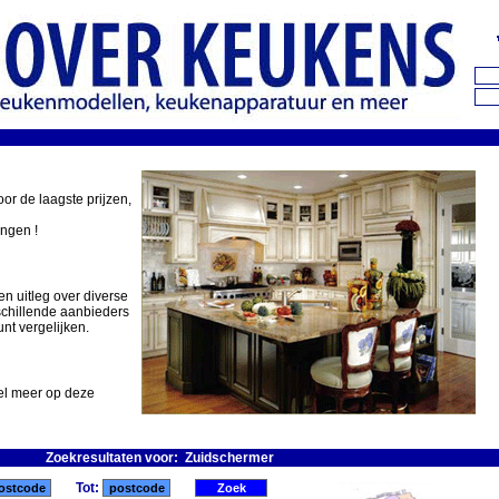
oor de laagste prijzen,
ingen !
en uitleg over diverse
schillende aanbieders
nt vergelijken.
eel meer op deze
Zoekresultaten voor: Zuidschermer
Tot: