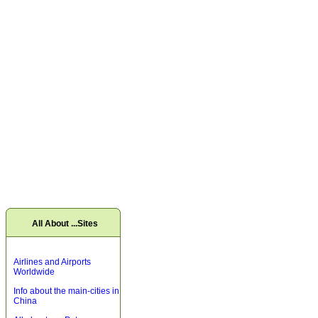
All About ...Sites
Airlines and Airports
Worldwide
Info about the main-cities in
China