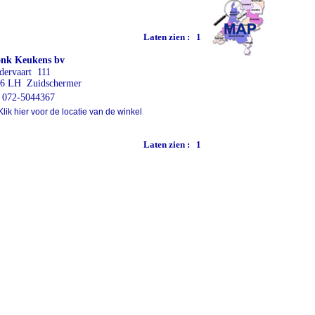
Laten zien :
1
onk Keukens bv
dervaart 111
6 LH Zuidschermer
072-5044367
lik hier voor de locatie van de winkel
Laten zien :
1