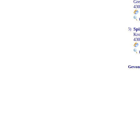
Gre
430
K
5)
Spi
Kro
430
K
Gevon