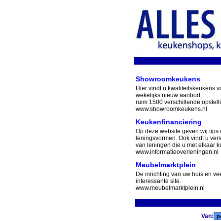
Showroomkeukens
Hier vindt u kwaliteitskeukens v
wekelijks nieuw aanbod,
ruim 1500 verschillende opstell
www.showroomkeukens.nl
Keukenfinanciering
Op deze website geven wij tips 
leningsvormen. Ook vindt u ver
van leningen die u met elkaar ku
www.informatieoverleningen.nl
Meubelmarktplein
De inrichting van uw huis en v
interessante site.
www.meubelmarktplein.nl
Van: