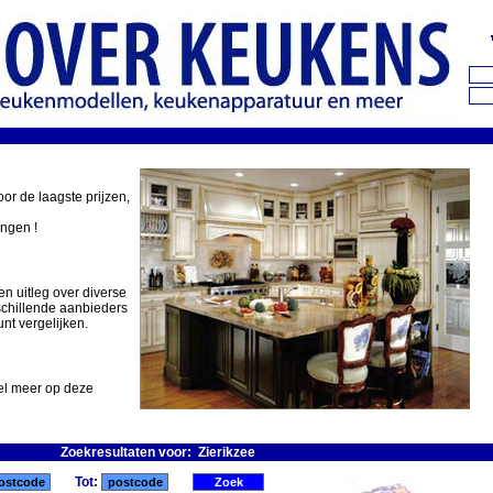
oor de laagste prijzen,
ingen !
en uitleg over diverse
schillende aanbieders
nt vergelijken.
eel meer op deze
Zoekresultaten voor: Zierikzee
Tot: