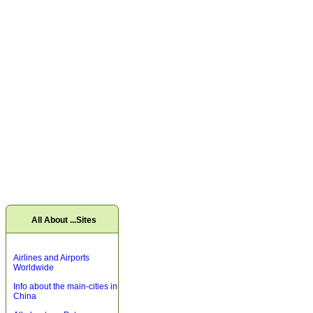
All About ...Sites
Airlines and Airports
Worldwide
Info about the main-cities in
China