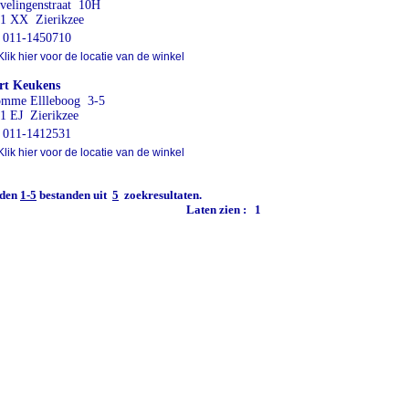
velingenstraat 10H
1 XX Zierikzee
011-1450710
lik hier voor de locatie van de winkel
rt Keukens
mme Ellleboog 3-5
1 EJ Zierikzee
011-1412531
lik hier voor de locatie van de winkel
den
1-5
bestanden uit
5
zoekresultaten.
Laten zien :
1