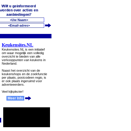
Keukensites.NL
Keukensites.NL is een initiatief
om waar mogelijk een volledig
overzicht te bieden van alle
verkooppunten van keukens in
Nederland.
Naast het overzicht van de
keukenshops en de zoekfunctie
per plaats, postcodeen regio, is
er ook plaats ingeruimd voor
adverteeerders.
Veel kijkplezier!
Meer Info