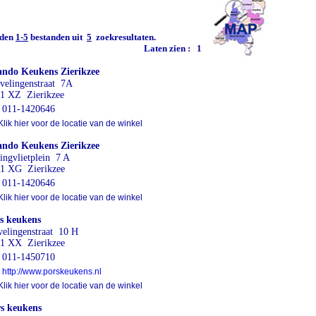
den
1-5
bestanden uit
5
zoekresultaten.
Laten zien :
1
ndo Keukens Zierikzee
velingenstraat 7A
1 XZ Zierikzee
011-1420646
lik hier voor de locatie van de winkel
ndo Keukens Zierikzee
ingvlietplein 7 A
1 XG Zierikzee
011-1420646
lik hier voor de locatie van de winkel
s keukens
velingenstraat 10 H
1 XX Zierikzee
011-1450710
http://www.porskeukens.nl
lik hier voor de locatie van de winkel
s keukens