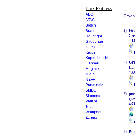
Link Partners:
AEG
Gevon
ATAG
Bosch
1)
Gra
Braun
Gre
DeLonghi
430
Gaggenau
Indesit
Krups
K
Kupersbuschi
2)
Gra
Liebherr
Har
Magimix
430
Miele
NEFF
K
Panasonic
SMEG
3)
por
Siemens
gre
Phillips
430
Tefal
Whirlpool
Zanussi
K
4)
Por