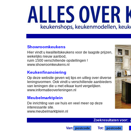
Showroomkeukens
Hier vindt u kwaliteitskeukens voor de laagste prijzen,
wekelijks nieuw aanbod,
ruim 1500 verschillende opstellingen !
www.showroomkeukens.nl
Keukenfinanciering
Op deze website geven wij tips en uitleg over diverse
leningsvormen. Ook vindt u verschillende aanbieders
van leningen die u met elkaar kunt vergelijken.
www.informatieoverleningen.nl
Meubelmarktplein
De inrichting van uw huis en veel meer op deze
interessante site.
www.meubelmarktplein.nl
Zoekresultaten voor:
Van:
Tot: