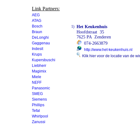
Link Partners:
AEG
ATAG
Bosch
1)
Het Keukenhuis
Braun
Hoofdstraat 35
7625 PA Zenderen
DeLonghi
Gaggenau
074-2663879
Indesit
http://www.het-keukenhuis.nl
Krups
Klik hier voor de locatie van de wi
Kupersbuschi
Liebherr
Magimix
Miele
NEFF
Panasonic
SMEG
Siemens
Phillips
Tefal
Whirlpool
Zanussi