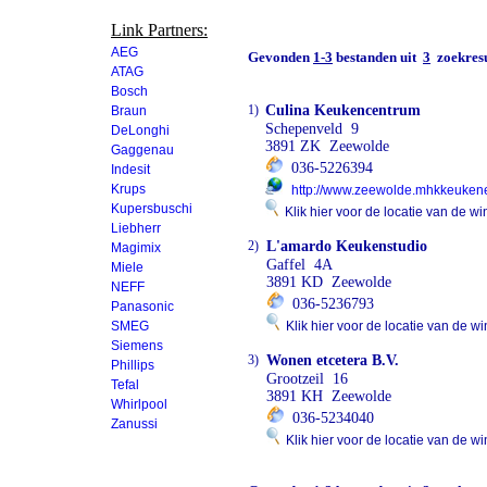
Link Partners:
AEG
Gevonden
1-3
bestanden uit
3
zoekresu
ATAG
Bosch
1)
Culina Keukencentrum
Braun
Schepenveld 9
DeLonghi
3891 ZK Zeewolde
Gaggenau
036-5226394
Indesit
Krups
http://www.zeewolde.mhkkeukene
Kupersbuschi
Klik hier voor de locatie van de wi
Liebherr
2)
L'amardo Keukenstudio
Magimix
Gaffel 4A
Miele
3891 KD Zeewolde
NEFF
036-5236793
Panasonic
SMEG
Klik hier voor de locatie van de wi
Siemens
3)
Wonen etcetera B.V.
Phillips
Grootzeil 16
Tefal
3891 KH Zeewolde
Whirlpool
036-5234040
Zanussi
Klik hier voor de locatie van de wi