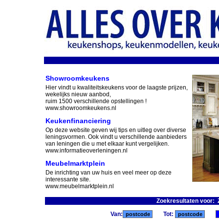
Showroomkeukens
Hier vindt u kwaliteitskeukens voor de laagste prijzen,
wekelijks nieuw aanbod,
ruim 1500 verschillende opstellingen !
www.showroomkeukens.nl
Keukenfinanciering
Op deze website geven wij tips en uitleg over diverse
leningsvormen. Ook vindt u verschillende aanbieders
van leningen die u met elkaar kunt vergelijken.
www.informatieoverleningen.nl
Meubelmarktplein
De inrichting van uw huis en veel meer op deze
interessante site.
www.meubelmarktplein.nl
Zoekresultaten voor:
Van:
Tot: