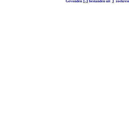
Gevonden
1-3
bestanden uit
3
zoekresu