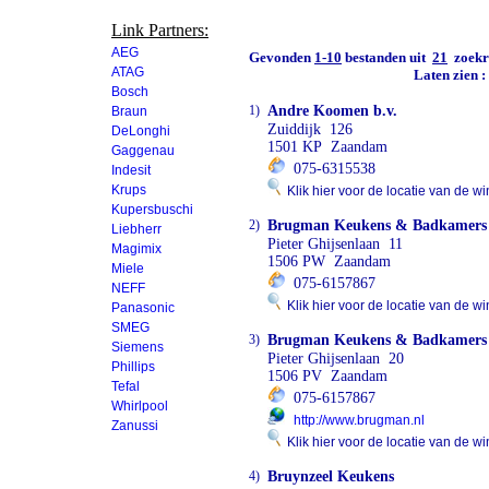
Link Partners:
AEG
Gevonden
1-10
bestanden uit
21
zoekre
ATAG
Laten zien 
Bosch
1)
Andre Koomen b.v.
Braun
Zuiddijk 126
DeLonghi
1501 KP Zaandam
Gaggenau
075-6315538
Indesit
Krups
Klik hier voor de locatie van de wi
Kupersbuschi
2)
Brugman Keukens & Badkamers
Liebherr
Pieter Ghijsenlaan 11
Magimix
1506 PW Zaandam
Miele
075-6157867
NEFF
Klik hier voor de locatie van de wi
Panasonic
SMEG
3)
Brugman Keukens & Badkamers
Siemens
Pieter Ghijsenlaan 20
Phillips
1506 PV Zaandam
Tefal
075-6157867
Whirlpool
http://www.brugman.nl
Zanussi
Klik hier voor de locatie van de wi
4)
Bruynzeel Keukens