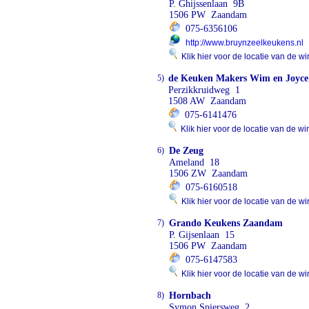
P. Ghijssenlaan 9B
1506 PW Zaandam
075-6356106
http://www.bruynzeelkeukens.nl
Klik hier voor de locatie van de wi
5)
de Keuken Makers Wim en Joyce 
Perzikkruidweg 1
1508 AW Zaandam
075-6141476
Klik hier voor de locatie van de wi
6)
De Zeug
Ameland 18
1506 ZW Zaandam
075-6160518
Klik hier voor de locatie van de wi
7)
Grando Keukens Zaandam
P. Gijsenlaan 15
1506 PW Zaandam
075-6147583
Klik hier voor de locatie van de wi
8)
Hornbach
Symon Spiersweg 2