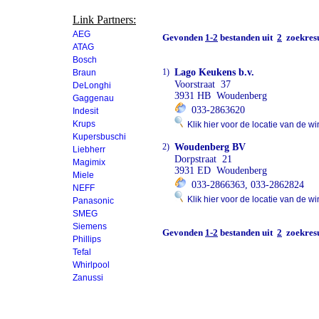
Link Partners:
AEG
Gevonden
1-2
bestanden uit
2
zoekresu
ATAG
Bosch
1)
Lago Keukens b.v.
Braun
Voorstraat 37
DeLonghi
3931 HB Woudenberg
Gaggenau
033-2863620
Indesit
Krups
Klik hier voor de locatie van de wi
Kupersbuschi
2)
Woudenberg BV
Liebherr
Dorpstraat 21
Magimix
3931 ED Woudenberg
Miele
033-2866363, 033-2862824
NEFF
Klik hier voor de locatie van de wi
Panasonic
SMEG
Siemens
Gevonden
1-2
bestanden uit
2
zoekresu
Phillips
Tefal
Whirlpool
Zanussi