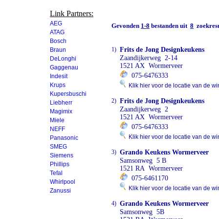
Link Partners:
AEG
Gevonden
1-8
bestanden uit
8
zoekresu
ATAG
Bosch
1)
Frits de Jong Designkeukens
Braun
Zaandijkerweg 2-14
DeLonghi
1521 AX Wormerveer
Gaggenau
075-6476333
Indesit
Krups
Klik hier voor de locatie van de wi
Kupersbuschi
2)
Frits de Jong Designkeukens
Liebherr
Zaandijkerweg 2
Magimix
1521 AX Wormerveer
Miele
075-6476333
NEFF
Klik hier voor de locatie van de wi
Panasonic
SMEG
3)
Grando Keukens Wormerveer
Siemens
Samsonweg 5 B
Phillips
1521 RA Wormerveer
Tefal
075-6461170
Whirlpool
Klik hier voor de locatie van de wi
Zanussi
4)
Grando Keukens Wormerveer
Samsonweg 5B