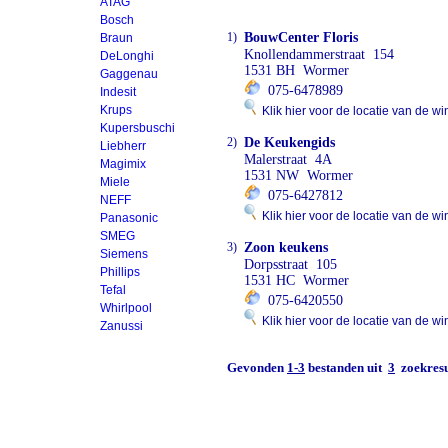
ATAG
Bosch
1)
BouwCenter Floris
Braun
Knollendammerstraat 154
DeLonghi
1531 BH Wormer
Gaggenau
075-6478989
Indesit
Krups
Klik hier voor de locatie van de wi
Kupersbuschi
2)
De Keukengids
Liebherr
Malerstraat 4A
Magimix
1531 NW Wormer
Miele
075-6427812
NEFF
Klik hier voor de locatie van de wi
Panasonic
SMEG
3)
Zoon keukens
Siemens
Dorpsstraat 105
Phillips
1531 HC Wormer
Tefal
075-6420550
Whirlpool
Klik hier voor de locatie van de wi
Zanussi
Gevonden
1-3
bestanden uit
3
zoekresu