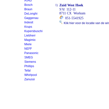
ATAG
Bosch
1)
Zuid West Hoek
Braun
S?d 112-11
8711 CX Workum
DeLonghi
Gaggenau
051-5541925
Indesit
Klik hier voor de locatie van de wi
Krups
Kupersbuschi
Liebherr
Magimix
Miele
NEFF
Panasonic
SMEG
Siemens
Phillips
Tefal
Whirlpool
Zanussi