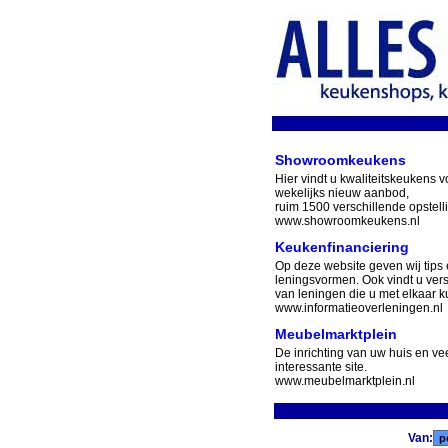
Showroomkeukens
Hier vindt u kwaliteitskeukens v
wekelijks nieuw aanbod,
ruim 1500 verschillende opstell
www.showroomkeukens.nl
Keukenfinanciering
Op deze website geven wij tips 
leningsvormen. Ook vindt u ver
van leningen die u met elkaar ku
www.informatieoverleningen.nl
Meubelmarktplein
De inrichting van uw huis en v
interessante site.
www.meubelmarktplein.nl
Van: