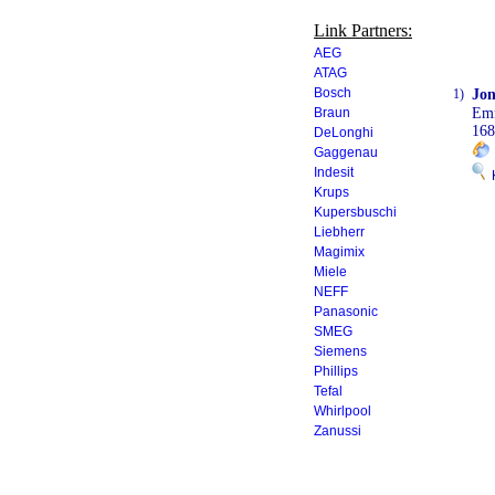
Link Partners:
AEG
ATAG
Bosch
1)
Jon
Braun
Em
16
DeLonghi
Gaggenau
Indesit
K
Krups
Kupersbuschi
Liebherr
Magimix
Miele
NEFF
Panasonic
SMEG
Siemens
Phillips
Tefal
Whirlpool
Zanussi