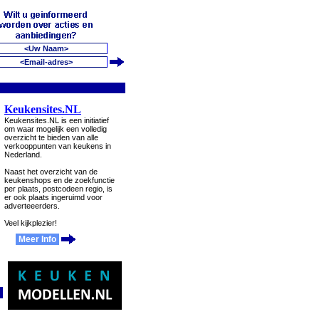
Keukensites.NL
Keukensites.NL is een initiatief
om waar mogelijk een volledig
overzicht te bieden van alle
verkooppunten van keukens in
Nederland.
Naast het overzicht van de
keukenshops en de zoekfunctie
per plaats, postcodeen regio, is
er ook plaats ingeruimd voor
adverteeerders.
Veel kijkplezier!
Meer Info