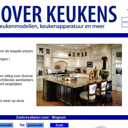
oor de laagste prijzen,
ingen !
en uitleg over diverse
schillende aanbieders
nt vergelijken.
eel meer op deze
Zoekresultaten voor: Wognum
Tot: