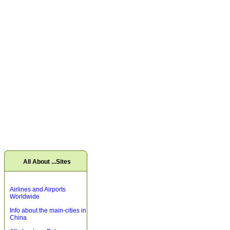
All About ...Sites
Airlines and Airports
Worldwide
Info about the main-cities in
China