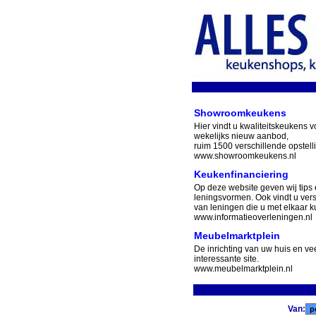
Showroomkeukens
Hier vindt u kwaliteitskeukens v
wekelijks nieuw aanbod,
ruim 1500 verschillende opstell
www.showroomkeukens.nl
Keukenfinanciering
Op deze website geven wij tips 
leningsvormen. Ook vindt u ver
van leningen die u met elkaar ku
www.informatieoverleningen.nl
Meubelmarktplein
De inrichting van uw huis en v
interessante site.
www.meubelmarktplein.nl
Van: