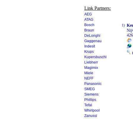
Link Partners:
AEG
ATAG
Bosch
1)
Keu
Braun
Nij
426
DeLonghi
Gaggenau
Indesit
Krups
K
Kupersbuschi
Liebherr
Magimix
Miele
NEFF
Panasonic
SMEG
Siemens
Phillips
Tefal
Whirlpool
Zanussi