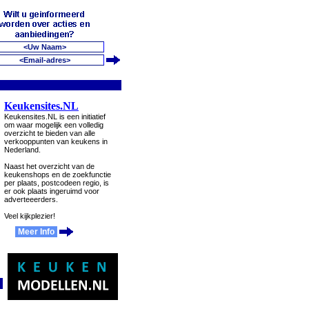
Keukensites.NL
Keukensites.NL is een initiatief
om waar mogelijk een volledig
overzicht te bieden van alle
verkooppunten van keukens in
Nederland.
Naast het overzicht van de
keukenshops en de zoekfunctie
per plaats, postcodeen regio, is
er ook plaats ingeruimd voor
adverteeerders.
Veel kijkplezier!
Meer Info