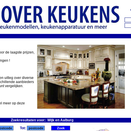
oor de laagste prijzen,
ingen !
en uitleg over diverse
schillende aanbieders
nt vergelijken.
eel meer op deze
Zoekresultaten voor: Wijk en Aalburg
Tot: