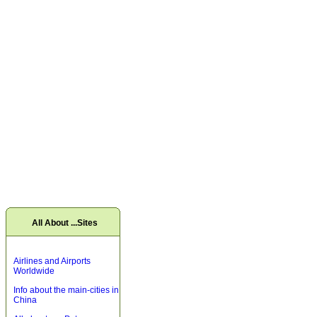
All About ...Sites
Airlines and Airports
Worldwide
Info about the main-cities in
China