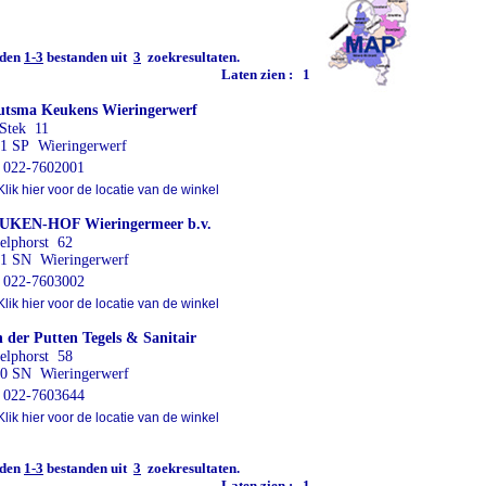
den
1-3
bestanden uit
3
zoekresultaten.
Laten zien :
1
tsma Keukens Wieringerwerf
Stek 11
1 SP Wieringerwerf
022-7602001
lik hier voor de locatie van de winkel
UKEN-HOF Wieringermeer b.v.
elphorst 62
1 SN Wieringerwerf
022-7603002
lik hier voor de locatie van de winkel
 der Putten Tegels & Sanitair
elphorst 58
0 SN Wieringerwerf
022-7603644
lik hier voor de locatie van de winkel
den
1-3
bestanden uit
3
zoekresultaten.
Laten zien :
1