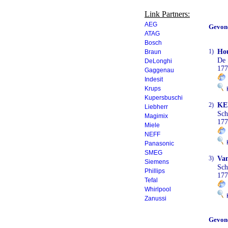
Link Partners:
AEG
Gevon
ATAG
Bosch
1)
Hou
Braun
De 
DeLonghi
177
Gaggenau
Indesit
Krups
K
Kupersbuschi
2)
KE
Liebherr
Sch
Magimix
177
Miele
NEFF
K
Panasonic
SMEG
3)
Van
Siemens
Sch
Phillips
177
Tefal
Whirlpool
K
Zanussi
Gevon