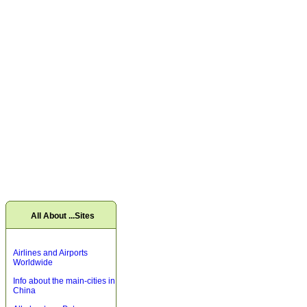
All About ...Sites
Airlines and Airports
Worldwide
Info about the main-cities in
China