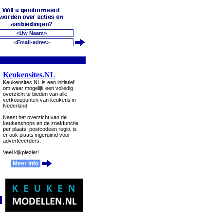
Keukensites.NL
Keukensites.NL is een initiatief
om waar mogelijk een volledig
overzicht te bieden van alle
verkooppunten van keukens in
Nederland.
Naast het overzicht van de
keukenshops en de zoekfunctie
per plaats, postcodeen regio, is
er ook plaats ingeruimd voor
adverteeerders.
Veel kijkplezier!
Meer Info