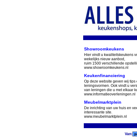
Showroomkeukens
Hier vindt u kwaliteitskeukens v
wekelijks nieuw aanbod,
ruim 1500 verschillende opstell
www.showroomkeukens.nl
Keukenfinanciering
Op deze website geven wij tips 
leningsvormen. Ook vindt u ver
van leningen die u met elkaar ku
www.informatieoverleningen.nl
Meubelmarktplein
De inrichting van uw huis en v
interessante site.
www.meubelmarktplein.nl
Van: