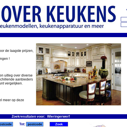
oor de laagste prijzen,
ingen !
en uitleg over diverse
schillende aanbieders
nt vergelijken.
eel meer op deze
Zoekresultaten voor: Wieringerwerf
Tot: