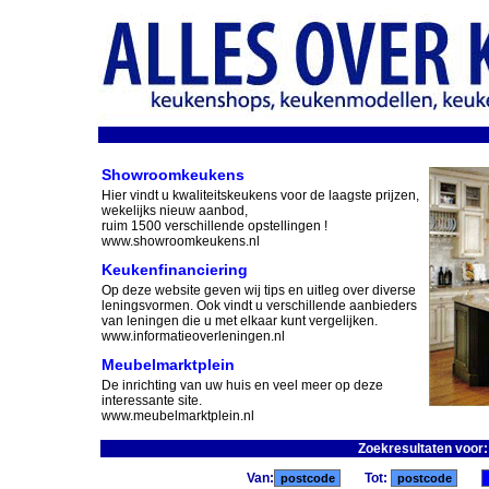
Showroomkeukens
Hier vindt u kwaliteitskeukens voor de laagste prijzen,
wekelijks nieuw aanbod,
ruim 1500 verschillende opstellingen !
www.showroomkeukens.nl
Keukenfinanciering
Op deze website geven wij tips en uitleg over diverse
leningsvormen. Ook vindt u verschillende aanbieders
van leningen die u met elkaar kunt vergelijken.
www.informatieoverleningen.nl
Meubelmarktplein
De inrichting van uw huis en veel meer op deze
interessante site.
www.meubelmarktplein.nl
Zoekresultaten voor
Van:
Tot: