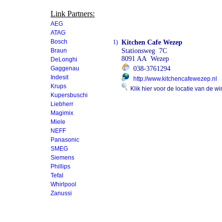
Link Partners:
AEG
ATAG
Bosch
1)
Kitchen Cafe Wezep
Braun
Stationsweg 7C
8091 AA Wezep
DeLonghi
Gaggenau
038-3761294
Indesit
http://www.kitchencafewezep.nl
Krups
Klik hier voor de locatie van de wi
Kupersbuschi
Liebherr
Magimix
Miele
NEFF
Panasonic
SMEG
Siemens
Phillips
Tefal
Whirlpool
Zanussi