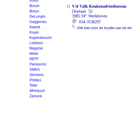
ATAG
Bosch
1)
V/d Valk Keukenadviesbureau
Braun
Otselaan 52
3985 SP Werkhoven
DeLonghi
Gaggenau
034-3538297
Indesit
Klik hier voor de locatie van de wi
Krups
Kupersbuschi
Liebherr
Magimix
Miele
NEFF
Panasonic
SMEG
Siemens
Phillips
Tefal
Whirlpool
Zanussi