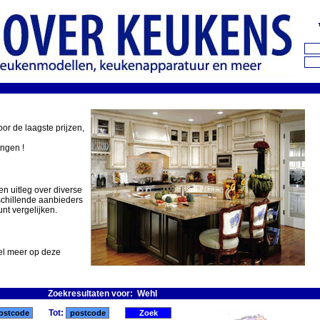
oor de laagste prijzen,
ingen !
en uitleg over diverse
schillende aanbieders
nt vergelijken.
eel meer op deze
Zoekresultaten voor: Wehl
Tot: