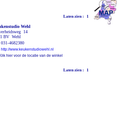
Laten zien :
1
kenstudio Wehl
verheidsweg 14
31 BV Wehl
031-4682380
http://www.keukenstudiowehl.nl
lik hier voor de locatie van de winkel
Laten zien :
1