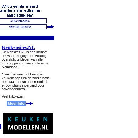
Keukensites.NL
Keukensites.NL is een initiatief
om waar mogelijk een volledig
overzicht te bieden van alle
verkooppunten van keukens in
Nederland.
Naast het overzicht van de
keukenshops en de zoekfunctie
per plaats, postcodeen regio, is
er ook plaats ingeruimd voor
adverteeerders.
Veel kijkplezier!
Meer Info