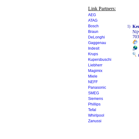
Link Partners:
AEG
ATAG
Bosch
1)
Keu
Braun
Nij
70
DeLonghi
Gaggenau
Indesit
Krups
K
Kupersbuschi
Liebherr
Magimix
Miele
NEFF
Panasonic
SMEG
Siemens
Phillips
Tefal
Whirlpool
Zanussi