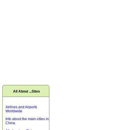
All About ...Sites
Airlines and Airports
Worldwide
Info about the main-cities in
China