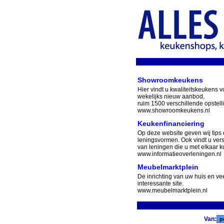
Showroomkeukens
Hier vindt u kwaliteitskeukens v
wekelijks nieuw aanbod,
ruim 1500 verschillende opstell
www.showroomkeukens.nl
Keukenfinanciering
Op deze website geven wij tips 
leningsvormen. Ook vindt u ver
van leningen die u met elkaar ku
www.informatieoverleningen.nl
Meubelmarktplein
De inrichting van uw huis en v
interessante site.
www.meubelmarktplein.nl
Van: