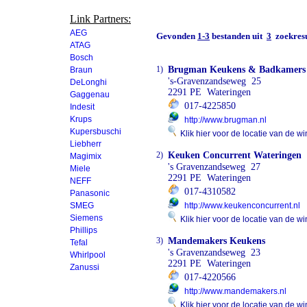
Link Partners:
AEG
Gevonden
1-3
bestanden uit
3
zoekresu
ATAG
Bosch
1)
Brugman Keukens & Badkamers
Braun
's-Gravenzandseweg 25
DeLonghi
2291 PE Wateringen
Gaggenau
017-4225850
Indesit
Krups
http://www.brugman.nl
Kupersbuschi
Klik hier voor de locatie van de wi
Liebherr
2)
Keuken Concurrent Wateringen
Magimix
's Gravenzandseweg 27
Miele
2291 PE Wateringen
NEFF
017-4310582
Panasonic
SMEG
http://www.keukenconcurrent.nl
Siemens
Klik hier voor de locatie van de wi
Phillips
3)
Mandemakers Keukens
Tefal
's Gravenzandseweg 23
Whirlpool
2291 PE Wateringen
Zanussi
017-4220566
http://www.mandemakers.nl
Klik hier voor de locatie van de wi