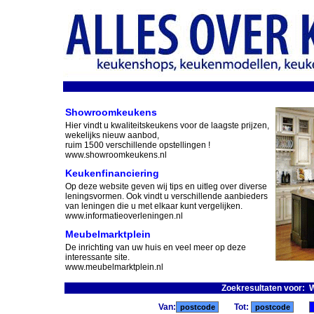
Showroomkeukens
Hier vindt u kwaliteitskeukens voor de laagste prijzen,
wekelijks nieuw aanbod,
ruim 1500 verschillende opstellingen !
www.showroomkeukens.nl
Keukenfinanciering
Op deze website geven wij tips en uitleg over diverse
leningsvormen. Ook vindt u verschillende aanbieders
van leningen die u met elkaar kunt vergelijken.
www.informatieoverleningen.nl
Meubelmarktplein
De inrichting van uw huis en veel meer op deze
interessante site.
www.meubelmarktplein.nl
Zoekresultaten voor: 
Van:
Tot: