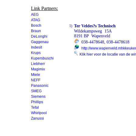
Link Partners:
AEG
ATAG
Bosch
1)
Ter Veldes?s Technisch
Braun
Wildekampsweg 15A
8191 BP Wapenveld
DeLonghi
Gaggenau
038-4478648, 038-4478618
Indesit
http://www.wapenveld.mhkkeuken
Krups
Klik hier voor de locatie van de wi
Kupersbuschi
Liebherr
Magimix
Miele
NEFF
Panasonic
SMEG
Siemens
Phillips
Tefal
Whirlpool
Zanussi