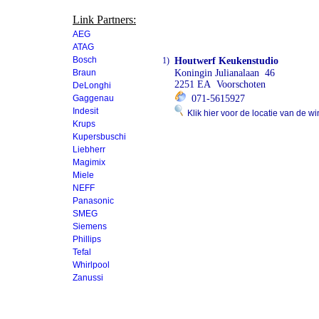
Link Partners:
AEG
ATAG
Bosch
1)
Houtwerf Keukenstudio
Braun
Koningin Julianalaan 46
2251 EA Voorschoten
DeLonghi
Gaggenau
071-5615927
Indesit
Klik hier voor de locatie van de wi
Krups
Kupersbuschi
Liebherr
Magimix
Miele
NEFF
Panasonic
SMEG
Siemens
Phillips
Tefal
Whirlpool
Zanussi