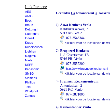
Link Partners:
AEG
Gevonden
1-5
bestanden uit
5
zoekresu
ATAG
Bosch
1)
Aswa Keukens Venlo
Braun
Kaldenkerkerweg 3
DeLonghi
5913 AB Venlo
Gaggenau
077-3543344
Indesit
Krups
Klik hier voor de locatie van de wi
Kupersbuschi
2)
Bruynzeel Keukens
Liebherr
L.J. Costerstraat 1B
Magimix
5916 PR Venlo
Miele
077-3557200
NEFF
http://www.bruynzeelkeukens.nl
Panasonic
SMEG
Klik hier voor de locatie van de wi
Siemens
3)
Franssen Keukencentrum
Phillips
Antoniuslaan 2
Tefal
5921 KC Venlo
Whirlpool
077-3871006
Zanussi
Klik hier voor de locatie van de wi
4)
Keukentopper Venlo