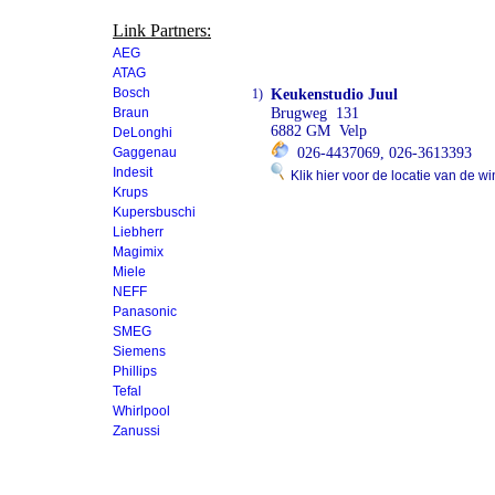
Link Partners:
AEG
ATAG
Bosch
1)
Keukenstudio Juul
Braun
Brugweg 131
6882 GM Velp
DeLonghi
Gaggenau
026-4437069, 026-3613393
Indesit
Klik hier voor de locatie van de wi
Krups
Kupersbuschi
Liebherr
Magimix
Miele
NEFF
Panasonic
SMEG
Siemens
Phillips
Tefal
Whirlpool
Zanussi