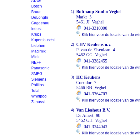
ATAG
Bosch
1)
Bulthaup Studio Veghel
Braun
Markt 3
DeLonghi
5461 JJ Veghel
Gaggenau
041-3310000
Indesit
Krups
Klik hier voor de locatie van de wi
Kupersbuschi
2)
CHV Keukens n.v.
Liebherr
P. van de Elsenlaan 4
Magimix
5462 GG Veghel
Miele
041-3382455
NEFF
Klik hier voor de locatie van de wi
Panasonic
SMEG
3)
HC Keukens
Siemens
Corridor 7
Phillips
5466 RB Veghel
Tefal
041-3364703
Whirlpool
Klik hier voor de locatie van de wi
Zanussi
4)
Van Lieshout B.V.
De Amert 98
5462 GH Veghel
041-3344043
Klik hier voor de locatie van de wi