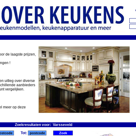
oor de laagste prijzen,
ingen !
en uitleg over diverse
schillende aanbieders
nt vergelijken.
eel meer op deze
Zoekresultaten voor: Varsseveld
Tot: