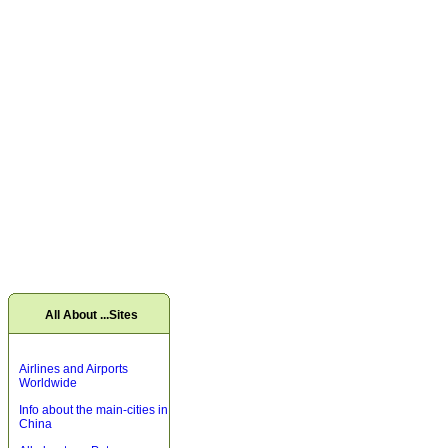
All About ...Sites
Airlines and Airports
Worldwide
Info about the main-cities in
China