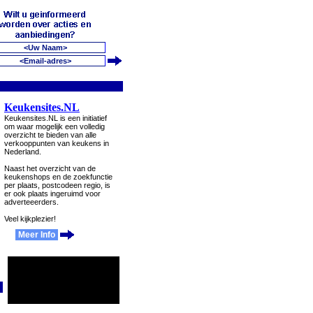
Keukensites.NL
Keukensites.NL is een initiatief
om waar mogelijk een volledig
overzicht te bieden van alle
verkooppunten van keukens in
Nederland.
Naast het overzicht van de
keukenshops en de zoekfunctie
per plaats, postcodeen regio, is
er ook plaats ingeruimd voor
adverteeerders.
Veel kijkplezier!
Meer Info