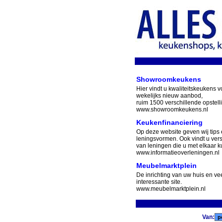
Showroomkeukens
Hier vindt u kwaliteitskeukens v
wekelijks nieuw aanbod,
ruim 1500 verschillende opstell
www.showroomkeukens.nl
Keukenfinanciering
Op deze website geven wij tips 
leningsvormen. Ook vindt u ver
van leningen die u met elkaar ku
www.informatieoverleningen.nl
Meubelmarktplein
De inrichting van uw huis en v
interessante site.
www.meubelmarktplein.nl
Van: