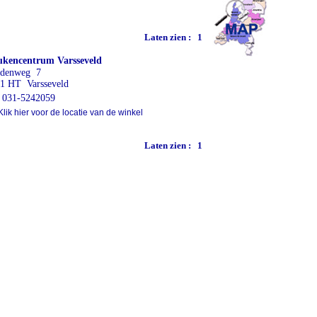
Laten zien :
1
kencentrum Varsseveld
ldenweg 7
1 HT Varsseveld
031-5242059
lik hier voor de locatie van de winkel
Laten zien :
1