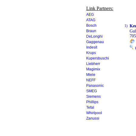
Link Partners:
AEG
ATAG
Bosch
1)
Keu
Braun
Gu
705
DeLonghi
Gaggenau
Indesit
K
Krups
Kupersbuschi
Liebherr
Magimix
Miele
NEFF
Panasonic
SMEG
Siemens
Phillips
Tefal
Whirlpool
Zanussi