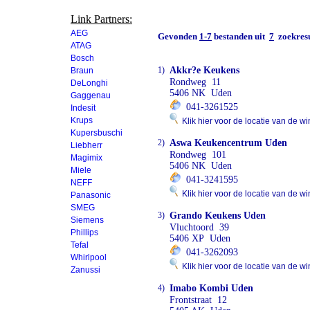
Link Partners:
AEG
Gevonden
1-7
bestanden uit
7
zoekresu
ATAG
Bosch
1)
Akkr?e Keukens
Braun
Rondweg 11
DeLonghi
5406 NK Uden
Gaggenau
041-3261525
Indesit
Krups
Klik hier voor de locatie van de wi
Kupersbuschi
2)
Aswa Keukencentrum Uden
Liebherr
Rondweg 101
Magimix
5406 NK Uden
Miele
041-3241595
NEFF
Klik hier voor de locatie van de wi
Panasonic
SMEG
3)
Grando Keukens Uden
Siemens
Vluchtoord 39
Phillips
5406 XP Uden
Tefal
041-3262093
Whirlpool
Klik hier voor de locatie van de wi
Zanussi
4)
Imabo Kombi Uden
Frontstraat 12