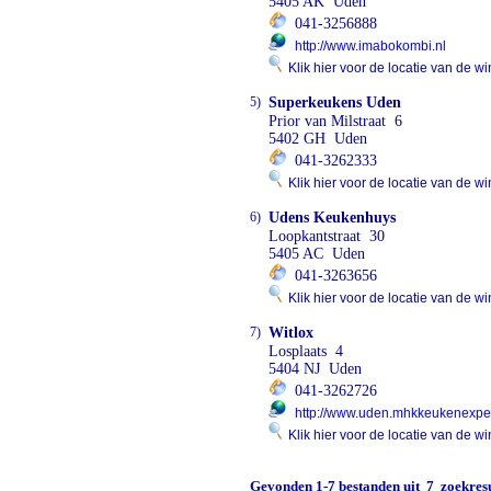
5405 AK Uden
041-3256888
http://www.imabokombi.nl
Klik hier voor de locatie van de wi
5)
Superkeukens Uden
Prior van Milstraat 6
5402 GH Uden
041-3262333
Klik hier voor de locatie van de wi
6)
Udens Keukenhuys
Loopkantstraat 30
5405 AC Uden
041-3263656
Klik hier voor de locatie van de wi
7)
Witlox
Losplaats 4
5404 NJ Uden
041-3262726
http://www.uden.mhkkeukenexper
Klik hier voor de locatie van de wi
Gevonden
1-7
bestanden uit
7
zoekresu