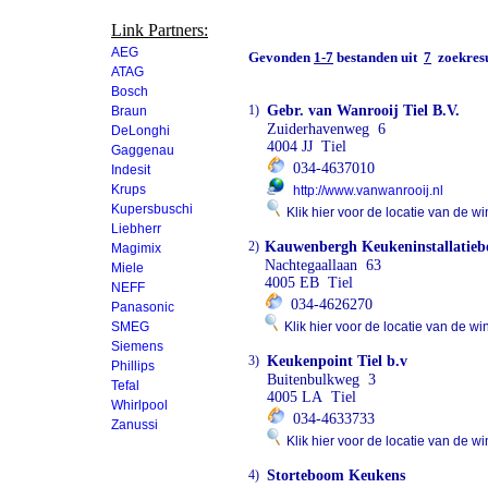
Link Partners:
AEG
Gevonden
1-7
bestanden uit
7
zoekresu
ATAG
Bosch
1)
Gebr. van Wanrooij Tiel B.V.
Braun
Zuiderhavenweg 6
DeLonghi
4004 JJ Tiel
Gaggenau
034-4637010
Indesit
Krups
http://www.vanwanrooij.nl
Kupersbuschi
Klik hier voor de locatie van de wi
Liebherr
2)
Kauwenbergh Keukeninstallatiebe
Magimix
Nachtegaallaan 63
Miele
4005 EB Tiel
NEFF
034-4626270
Panasonic
SMEG
Klik hier voor de locatie van de wi
Siemens
3)
Keukenpoint Tiel b.v
Phillips
Buitenbulkweg 3
Tefal
4005 LA Tiel
Whirlpool
034-4633733
Zanussi
Klik hier voor de locatie van de wi
4)
Storteboom Keukens