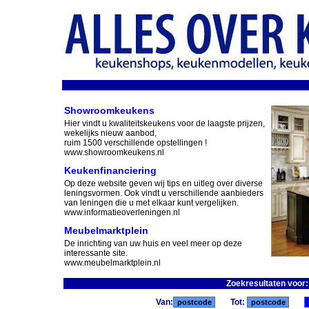
Showroomkeukens
Hier vindt u kwaliteitskeukens voor de laagste prijzen,
wekelijks nieuw aanbod,
ruim 1500 verschillende opstellingen !
www.showroomkeukens.nl
Keukenfinanciering
Op deze website geven wij tips en uitleg over diverse
leningsvormen. Ook vindt u verschillende aanbieders
van leningen die u met elkaar kunt vergelijken.
www.informatieoverleningen.nl
Meubelmarktplein
De inrichting van uw huis en veel meer op deze
interessante site.
www.meubelmarktplein.nl
Zoekresultaten voor
Van:
Tot: