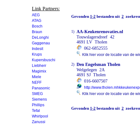
Link Partners:
AEG
Gevonden
1-2
bestanden uit
2
zoekresu
ATAG
Bosch
1)
AA-Keukenrenovaties.nl
Braun
Touwslagersdreef 42
DeLonghi
4691 LV Tholen
Gaggenau
062-6852555
Indesit
Krups
Klik hier voor de locatie van de wi
Kupersbuschi
2)
Den Engelsman Tholen
Liebherr
Welgelegen 2A
Magimix
4691 SJ Tholen
Miele
016-6607507
NEFF
http://www.tholen.mhkkeukenexpe
Panasonic
SMEG
Klik hier voor de locatie van de wi
Siemens
Phillips
Gevonden
1-2
bestanden uit
2
zoekresu
Tefal
Whirlpool
Zanussi