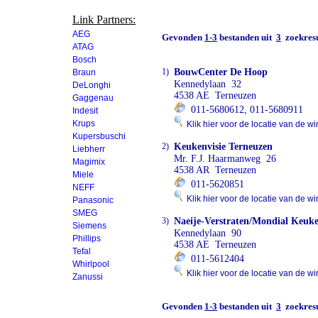
Link Partners:
AEG
Gevonden
1-3
bestanden uit
3
zoekresu
ATAG
Bosch
1)
BouwCenter De Hoop
Braun
Kennedylaan 32
DeLonghi
4538 AE Terneuzen
Gaggenau
011-5680612, 011-5680911
Indesit
Krups
Klik hier voor de locatie van de wi
Kupersbuschi
2)
Keukenvisie Terneuzen
Liebherr
Mr. F.J. Haarmanweg 26
Magimix
4538 AR Terneuzen
Miele
011-5620851
NEFF
Klik hier voor de locatie van de wi
Panasonic
SMEG
3)
Naeije-Verstraten/Mondial Keuk
Siemens
Kennedylaan 90
Phillips
4538 AE Terneuzen
Tefal
011-5612404
Whirlpool
Klik hier voor de locatie van de wi
Zanussi
Gevonden
1-3
bestanden uit
3
zoekresu