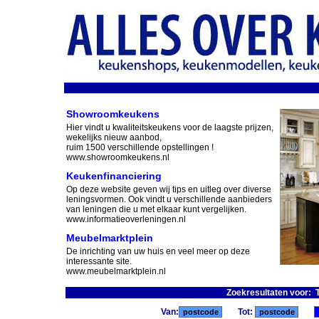
Showroomkeukens
Hier vindt u kwaliteitskeukens voor de laagste prijzen,
wekelijks nieuw aanbod,
ruim 1500 verschillende opstellingen !
www.showroomkeukens.nl
Keukenfinanciering
Op deze website geven wij tips en uitleg over diverse
leningsvormen. Ook vindt u verschillende aanbieders
van leningen die u met elkaar kunt vergelijken.
www.informatieoverleningen.nl
Meubelmarktplein
De inrichting van uw huis en veel meer op deze
interessante site.
www.meubelmarktplein.nl
Zoekresultaten voor: 
Van:
Tot: