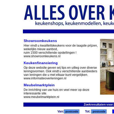
Showroomkeukens
Hier vindt u kwaliteitskeukens voor de laagste prijzen,
wekelijks nieuw aanbod,
ruim 1500 verschillende opstellingen !
www.showroomkeukens.nl
Keukenfinanciering
Op deze website geven wij tips en uitleg over diverse
leningsvormen. Ook vindt u verschillende aanbieders
van leningen die u met elkaar kunt vergelijken.
www.informatieoverleningen.nl
Meubelmarktplein
De inrichting van uw huis en veel meer op deze
interessante site.
www.meubelmarktplein.nl
Zoekresultaten voor:
Van:
Tot: