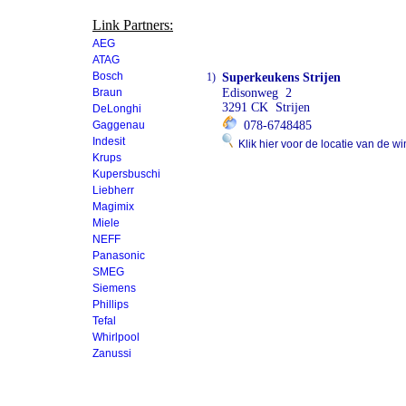
Link Partners:
AEG
ATAG
Bosch
1)
Superkeukens Strijen
Braun
Edisonweg 2
3291 CK Strijen
DeLonghi
Gaggenau
078-6748485
Indesit
Klik hier voor de locatie van de wi
Krups
Kupersbuschi
Liebherr
Magimix
Miele
NEFF
Panasonic
SMEG
Siemens
Phillips
Tefal
Whirlpool
Zanussi