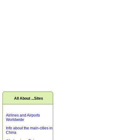
All About ...Sites
Airlines and Airports
Worldwide
Info about the main-cities in
China