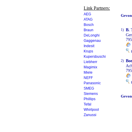
Link Partners:
AEG
Gevon
ATAG
Bosch
1)
B. 
Braun
Ge
DeLonghi
795
Gaggenau
Indesit
Krups
K
Kupersbuschi
2)
Boe
Liebherr
Ach
Magimix
795
Miele
NEFF
K
Panasonic
SMEG
Siemens
Gevon
Phillips
Tefal
Whirlpool
Zanussi