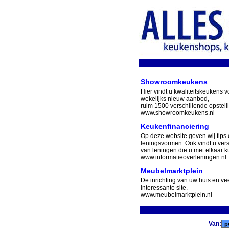
Showroomkeukens
Hier vindt u kwaliteitskeukens v
wekelijks nieuw aanbod,
ruim 1500 verschillende opstell
www.showroomkeukens.nl
Keukenfinanciering
Op deze website geven wij tips 
leningsvormen. Ook vindt u ver
van leningen die u met elkaar ku
www.informatieoverleningen.nl
Meubelmarktplein
De inrichting van uw huis en v
interessante site.
www.meubelmarktplein.nl
Van: