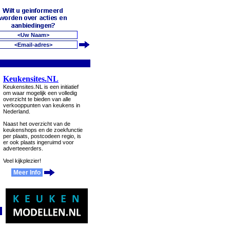
Keukensites.NL
Keukensites.NL is een initiatief
om waar mogelijk een volledig
overzicht te bieden van alle
verkooppunten van keukens in
Nederland.
Naast het overzicht van de
keukenshops en de zoekfunctie
per plaats, postcodeen regio, is
er ook plaats ingeruimd voor
adverteeerders.
Veel kijkplezier!
Meer Info