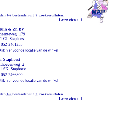
den
1-2
bestanden uit
2
zoekresultaten.
Laten zien :
1
Tuin & Zn BV
meenteweg 179
1 CJ Staphorst
052-2461255
lik hier voor de locatie van de winkel
r Staphorst
thoevenweg 2
1 SK Staphorst
052-2466800
lik hier voor de locatie van de winkel
den
1-2
bestanden uit
2
zoekresultaten.
Laten zien :
1