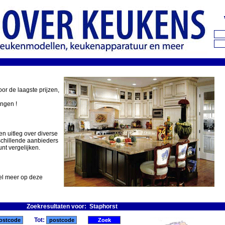
oor de laagste prijzen,
ingen !
en uitleg over diverse
schillende aanbieders
nt vergelijken.
eel meer op deze
Zoekresultaten voor: Staphorst
Tot: