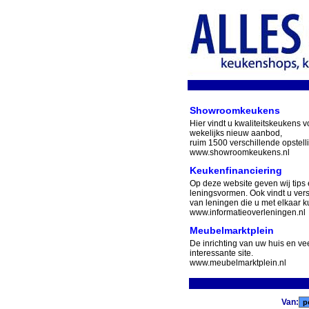
Showroomkeukens
Hier vindt u kwaliteitskeukens v
wekelijks nieuw aanbod,
ruim 1500 verschillende opstell
www.showroomkeukens.nl
Keukenfinanciering
Op deze website geven wij tips 
leningsvormen. Ook vindt u ver
van leningen die u met elkaar ku
www.informatieoverleningen.nl
Meubelmarktplein
De inrichting van uw huis en v
interessante site.
www.meubelmarktplein.nl
Van: