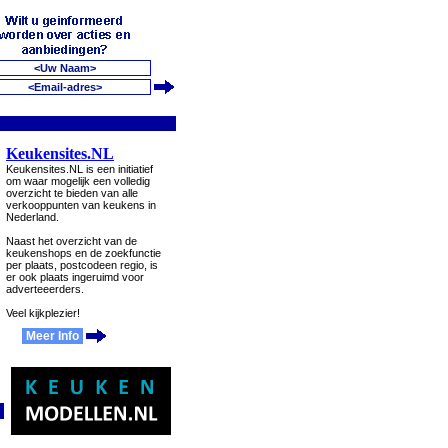
Keukensites.NL
Keukensites.NL is een initiatief
om waar mogelijk een volledig
overzicht te bieden van alle
verkooppunten van keukens in
Nederland.
Naast het overzicht van de
keukenshops en de zoekfunctie
per plaats, postcodeen regio, is
er ook plaats ingeruimd voor
adverteeerders.
Veel kijkplezier!
Meer Info