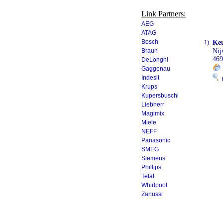
Link Partners:
AEG
ATAG
Bosch
1)
Keu
Braun
Nij
469
DeLonghi
Gaggenau
Indesit
K
Krups
Kupersbuschi
Liebherr
Magimix
Miele
NEFF
Panasonic
SMEG
Siemens
Phillips
Tefal
Whirlpool
Zanussi