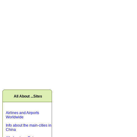
All About ...Sites
Airlines and Airports
Worldwide
Info about the main-cities in
China