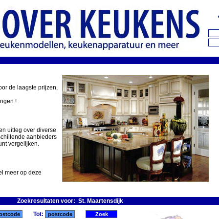
oor de laagste prijzen,
ingen !
en uitleg over diverse
schillende aanbieders
nt vergelijken.
eel meer op deze
Zoekresultaten voor: St. Maartensdijk
Tot: