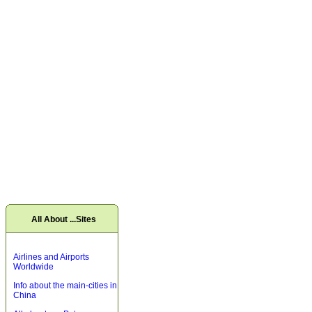
All About ...Sites
Airlines and Airports
Worldwide
Info about the main-cities in
China