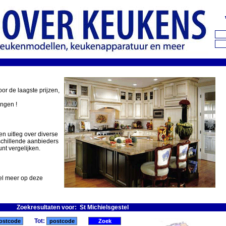
oor de laagste prijzen,
ingen !
en uitleg over diverse
schillende aanbieders
nt vergelijken.
eel meer op deze
Zoekresultaten voor: St Michielsgestel
Tot: