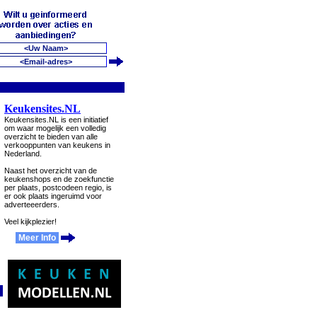
Keukensites.NL
Keukensites.NL is een initiatief
om waar mogelijk een volledig
overzicht te bieden van alle
verkooppunten van keukens in
Nederland.
Naast het overzicht van de
keukenshops en de zoekfunctie
per plaats, postcodeen regio, is
er ook plaats ingeruimd voor
adverteeerders.
Veel kijkplezier!
Meer Info