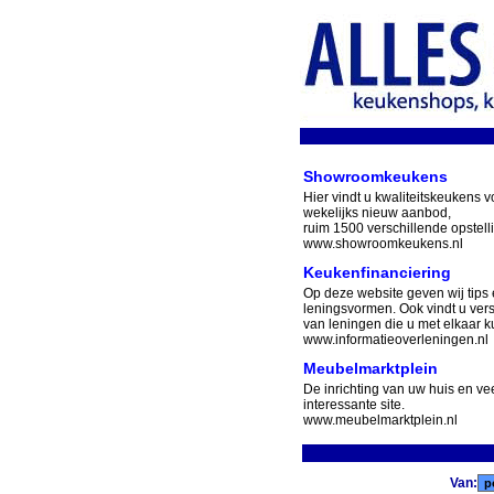
Showroomkeukens
Hier vindt u kwaliteitskeukens v
wekelijks nieuw aanbod,
ruim 1500 verschillende opstell
www.showroomkeukens.nl
Keukenfinanciering
Op deze website geven wij tips 
leningsvormen. Ook vindt u ver
van leningen die u met elkaar ku
www.informatieoverleningen.nl
Meubelmarktplein
De inrichting van uw huis en v
interessante site.
www.meubelmarktplein.nl
Van: