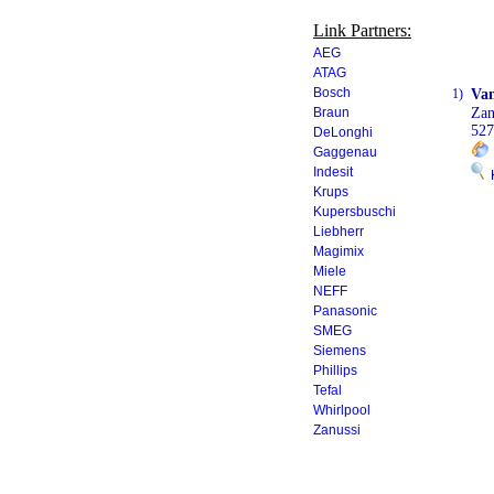
Link Partners:
AEG
ATAG
Bosch
1)
Va
Braun
Zan
527
DeLonghi
Gaggenau
Indesit
K
Krups
Kupersbuschi
Liebherr
Magimix
Miele
NEFF
Panasonic
SMEG
Siemens
Phillips
Tefal
Whirlpool
Zanussi