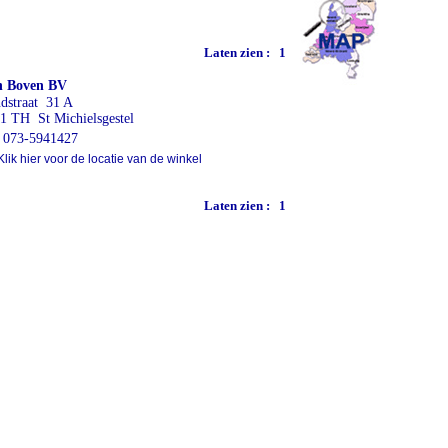
Laten zien :
1
n Boven BV
dstraat 31 A
1 TH St Michielsgestel
073-5941427
lik hier voor de locatie van de winkel
Laten zien :
1