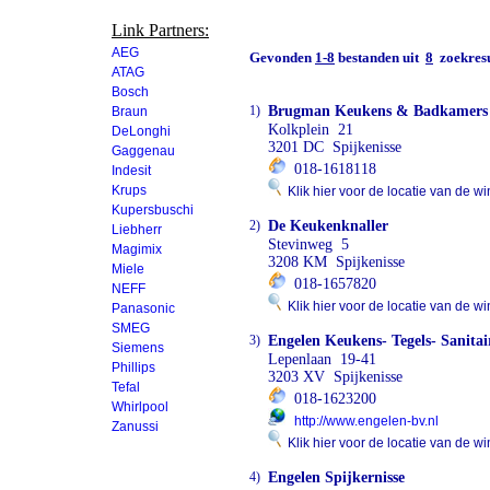
Link Partners:
AEG
Gevonden
1-8
bestanden uit
8
zoekresu
ATAG
Bosch
1)
Brugman Keukens & Badkamers
Braun
Kolkplein 21
DeLonghi
3201 DC Spijkenisse
Gaggenau
018-1618118
Indesit
Krups
Klik hier voor de locatie van de wi
Kupersbuschi
2)
De Keukenknaller
Liebherr
Stevinweg 5
Magimix
3208 KM Spijkenisse
Miele
018-1657820
NEFF
Klik hier voor de locatie van de wi
Panasonic
SMEG
3)
Engelen Keukens- Tegels- Sanitai
Siemens
Lepenlaan 19-41
Phillips
3203 XV Spijkenisse
Tefal
018-1623200
Whirlpool
http://www.engelen-bv.nl
Zanussi
Klik hier voor de locatie van de wi
4)
Engelen Spijkernisse