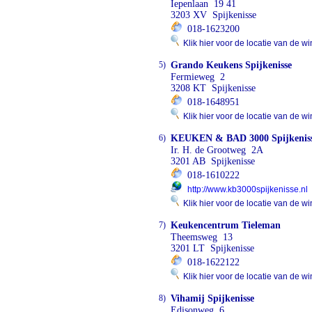
Iepenlaan 19 41
3203 XV Spijkenisse
018-1623200
Klik hier voor de locatie van de wi
5)
Grando Keukens Spijkenisse
Fermieweg 2
3208 KT Spijkenisse
018-1648951
Klik hier voor de locatie van de wi
6)
KEUKEN & BAD 3000 Spijkenis
Ir. H. de Grootweg 2A
3201 AB Spijkenisse
018-1610222
http://www.kb3000spijkenisse.nl
Klik hier voor de locatie van de wi
7)
Keukencentrum Tieleman
Theemsweg 13
3201 LT Spijkenisse
018-1622122
Klik hier voor de locatie van de wi
8)
Vihamij Spijkenisse
Edisonweg 6