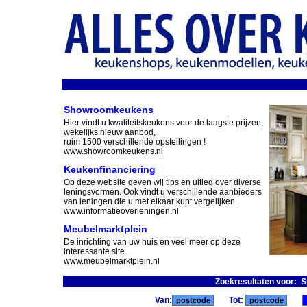
Showroomkeukens
Hier vindt u kwaliteitskeukens voor de laagste prijzen,
wekelijks nieuw aanbod,
ruim 1500 verschillende opstellingen !
www.showroomkeukens.nl
Keukenfinanciering
Op deze website geven wij tips en uitleg over diverse
leningsvormen. Ook vindt u verschillende aanbieders
van leningen die u met elkaar kunt vergelijken.
www.informatieoverleningen.nl
Meubelmarktplein
De inrichting van uw huis en veel meer op deze
interessante site.
www.meubelmarktplein.nl
Zoekresultaten voor: S
Van:
Tot: