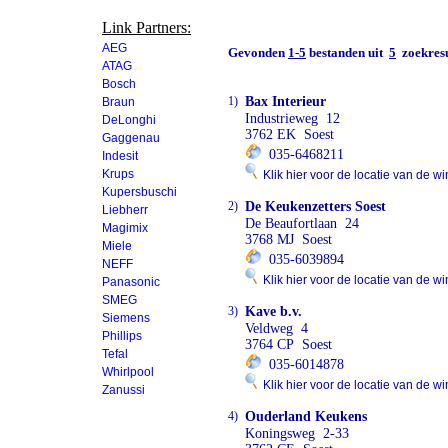
Link Partners:
AEG
Gevonden
1-5
bestanden uit
5
zoekresu
ATAG
Bosch
1)
Bax Interieur
Braun
Industrieweg 12
DeLonghi
3762 EK Soest
Gaggenau
035-6468211
Indesit
Krups
Klik hier voor de locatie van de wi
Kupersbuschi
2)
De Keukenzetters Soest
Liebherr
De Beaufortlaan 24
Magimix
3768 MJ Soest
Miele
035-6039894
NEFF
Klik hier voor de locatie van de wi
Panasonic
SMEG
3)
Kave b.v.
Siemens
Veldweg 4
Phillips
3764 CP Soest
Tefal
035-6014878
Whirlpool
Klik hier voor de locatie van de wi
Zanussi
4)
Ouderland Keukens
Koningsweg 2-33