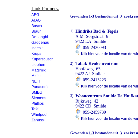
Link Partners:
AEG
Gevonden
1-3
bestanden uit
3
zoekresu
ATAG
Bosch
1)
Hindriks Bad & Tegels
Braun
A.M. Sorgstraat 6
DeLonghi
9422 EA Smilde
Gaggenau
059-2420093
Indesit
Krups
Klik hier voor de locatie van de wi
Kupersbuschi
2)
Tabak Keukencentrum
Liebherr
Hoofdweg 65
Magimix
9422 AJ Smilde
Miele
059-2413223
NEFF
Klik hier voor de locatie van de wi
Panasonic
SMEG
3)
Wooncentrum Smilde De Huifka
Siemens
Rijksweg 42
Phillips
9422 CD Smilde
Tefal
059-2459739
Whirlpool
Klik hier voor de locatie van de wi
Zanussi
Gevonden
1-3
bestanden uit
3
zoekresu