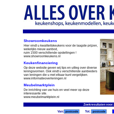
Showroomkeukens
Hier vindt u kwaliteitskeukens voor de laagste prijzen,
wekelijks nieuw aanbod,
ruim 1500 verschillende opstellingen !
www.showroomkeukens.nl
Keukenfinanciering
Op deze website geven wij tips en uitleg over diverse
leningsvormen. Ook vindt u verschillende aanbieders
van leningen die u met elkaar kunt vergelijken.
www.informatieoverleningen.nl
Meubelmarktplein
De inrichting van uw huis en veel meer op deze
interessante site.
www.meubelmarktplein.nl
Zoekresultaten voor
Van:
Tot: