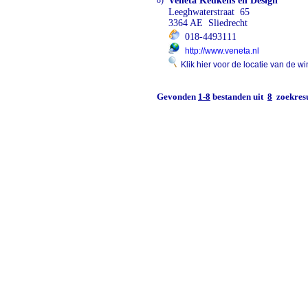
8)
Veneta Keukens en Design
Leeghwaterstraat 65
3364 AE Sliedrecht
018-4493111
http://www.veneta.nl
Klik hier voor de locatie van de wi
Gevonden
1-8
bestanden uit
8
zoekresu