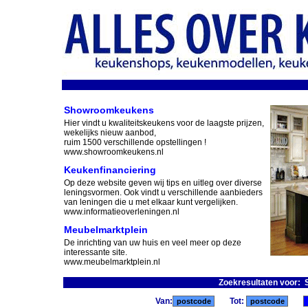
Showroomkeukens
Hier vindt u kwaliteitskeukens voor de laagste prijzen,
wekelijks nieuw aanbod,
ruim 1500 verschillende opstellingen !
www.showroomkeukens.nl
Keukenfinanciering
Op deze website geven wij tips en uitleg over diverse
leningsvormen. Ook vindt u verschillende aanbieders
van leningen die u met elkaar kunt vergelijken.
www.informatieoverleningen.nl
Meubelmarktplein
De inrichting van uw huis en veel meer op deze
interessante site.
www.meubelmarktplein.nl
Zoekresultaten voor: S
Van:
Tot: