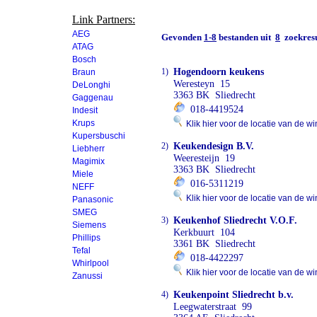
Link Partners:
AEG
Gevonden
1-8
bestanden uit
8
zoekresu
ATAG
Bosch
1)
Hogendoorn keukens
Braun
Weresteyn 15
DeLonghi
3363 BK Sliedrecht
Gaggenau
018-4419524
Indesit
Krups
Klik hier voor de locatie van de wi
Kupersbuschi
2)
Keukendesign B.V.
Liebherr
Weeresteijn 19
Magimix
3363 BK Sliedrecht
Miele
016-5311219
NEFF
Klik hier voor de locatie van de wi
Panasonic
SMEG
3)
Keukenhof Sliedrecht V.O.F.
Siemens
Kerkbuurt 104
Phillips
3361 BK Sliedrecht
Tefal
018-4422297
Whirlpool
Klik hier voor de locatie van de wi
Zanussi
4)
Keukenpoint Sliedrecht b.v.
Leegwaterstraat 99