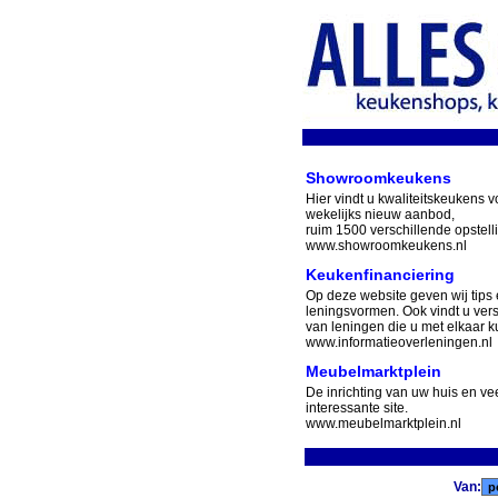
Showroomkeukens
Hier vindt u kwaliteitskeukens v
wekelijks nieuw aanbod,
ruim 1500 verschillende opstell
www.showroomkeukens.nl
Keukenfinanciering
Op deze website geven wij tips 
leningsvormen. Ook vindt u ver
van leningen die u met elkaar ku
www.informatieoverleningen.nl
Meubelmarktplein
De inrichting van uw huis en v
interessante site.
www.meubelmarktplein.nl
Van: