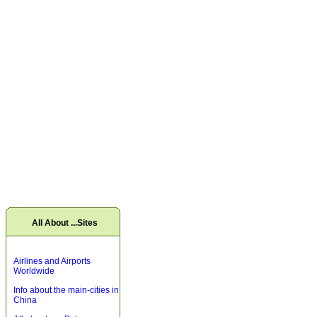
All About ...Sites
Airlines and Airports
Worldwide
Info about the main-cities in
China