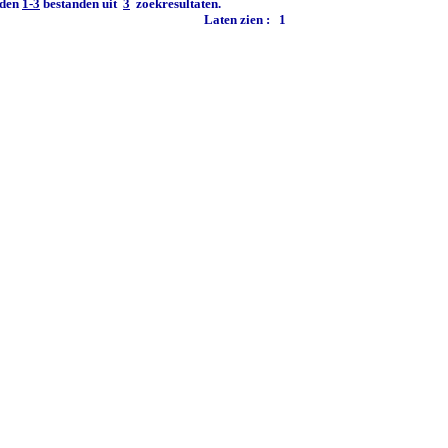
den
1-3
bestanden uit
3
zoekresultaten.
Laten zien :
1