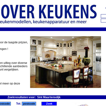
oor de laagste prijzen,
ingen !
en uitleg over diverse
schillende aanbieders
nt vergelijken.
eel meer op deze
Zoekresultaten voor: Sint Maartensdijk
Tot: