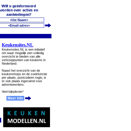
Keukensites.NL
Keukensites.NL is een initiatief
om waar mogelijk een volledig
overzicht te bieden van alle
verkooppunten van keukens in
Nederland.
Naast het overzicht van de
keukenshops en de zoekfunctie
per plaats, postcodeen regio, is
er ook plaats ingeruimd voor
adverteeerders.
Veel kijkplezier!
Meer Info