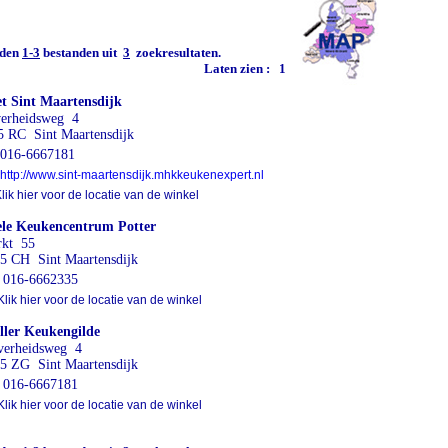
den
1-3
bestanden uit
3
zoekresultaten.
Laten zien :
1
et Sint Maartensdijk
verheidsweg 4
5 RC Sint Maartensdijk
16-6667181
http://www.sint-maartensdijk.mhkkeukenexpert.nl
ik hier voor de locatie van de winkel
le Keukencentrum Potter
kt 55
5 CH Sint Maartensdijk
016-6662335
lik hier voor de locatie van de winkel
ler Keukengilde
verheidsweg 4
5 ZG Sint Maartensdijk
016-6667181
lik hier voor de locatie van de winkel