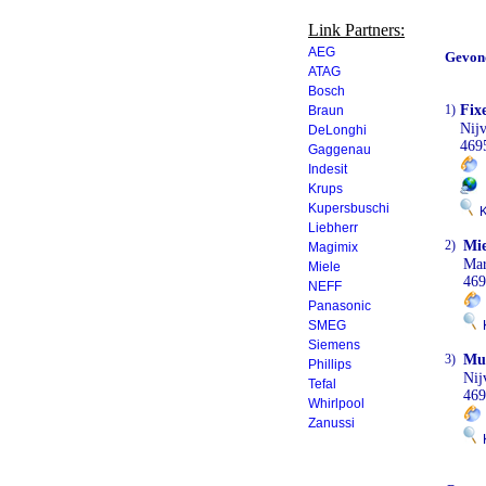
Link Partners:
AEG
Gevon
ATAG
Bosch
1)
Fix
Braun
Nij
DeLonghi
469
Gaggenau
0
Indesit
Krups
Kupersbuschi
Kl
Liebherr
2)
Mie
Magimix
Mar
Miele
469
NEFF
Panasonic
SMEG
K
Siemens
3)
Mul
Phillips
Nij
Tefal
469
Whirlpool
Zanussi
K