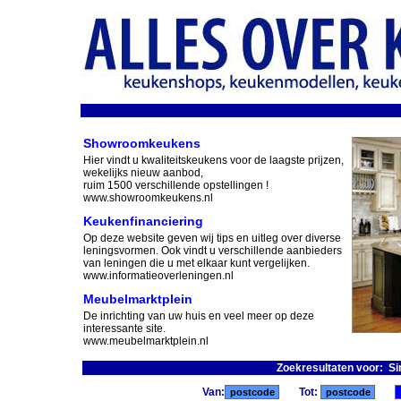
Showroomkeukens
Hier vindt u kwaliteitskeukens voor de laagste prijzen,
wekelijks nieuw aanbod,
ruim 1500 verschillende opstellingen !
www.showroomkeukens.nl
Keukenfinanciering
Op deze website geven wij tips en uitleg over diverse
leningsvormen. Ook vindt u verschillende aanbieders
van leningen die u met elkaar kunt vergelijken.
www.informatieoverleningen.nl
Meubelmarktplein
De inrichting van uw huis en veel meer op deze
interessante site.
www.meubelmarktplein.nl
Zoekresultaten voor: Si
Van:
Tot: