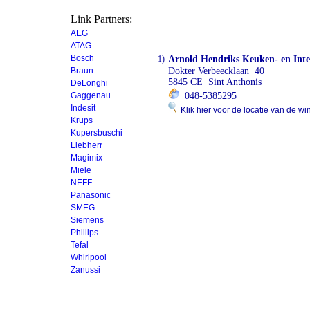
Link Partners:
AEG
ATAG
Bosch
1)
Arnold Hendriks Keuken- en Int
Braun
Dokter Verbeecklaan 40
5845 CE Sint Anthonis
DeLonghi
Gaggenau
048-5385295
Indesit
Klik hier voor de locatie van de wi
Krups
Kupersbuschi
Liebherr
Magimix
Miele
NEFF
Panasonic
SMEG
Siemens
Phillips
Tefal
Whirlpool
Zanussi