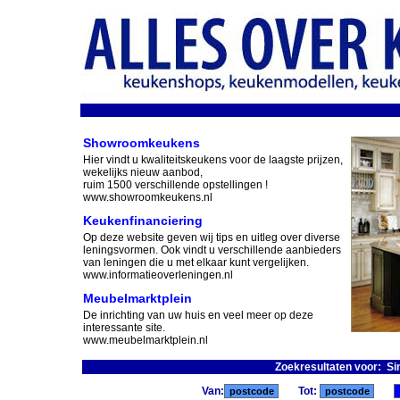
Showroomkeukens
Hier vindt u kwaliteitskeukens voor de laagste prijzen,
wekelijks nieuw aanbod,
ruim 1500 verschillende opstellingen !
www.showroomkeukens.nl
Keukenfinanciering
Op deze website geven wij tips en uitleg over diverse
leningsvormen. Ook vindt u verschillende aanbieders
van leningen die u met elkaar kunt vergelijken.
www.informatieoverleningen.nl
Meubelmarktplein
De inrichting van uw huis en veel meer op deze
interessante site.
www.meubelmarktplein.nl
Zoekresultaten voor: Si
Van:
Tot: