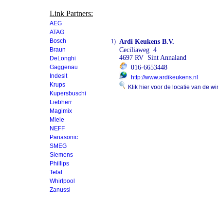
Link Partners:
AEG
ATAG
Bosch
1)
Ardi Keukens B.V.
Braun
Ceciliaweg 4
4697 RV Sint Annaland
DeLonghi
Gaggenau
016-6653448
Indesit
http://www.ardikeukens.nl
Krups
Klik hier voor de locatie van de wi
Kupersbuschi
Liebherr
Magimix
Miele
NEFF
Panasonic
SMEG
Siemens
Phillips
Tefal
Whirlpool
Zanussi