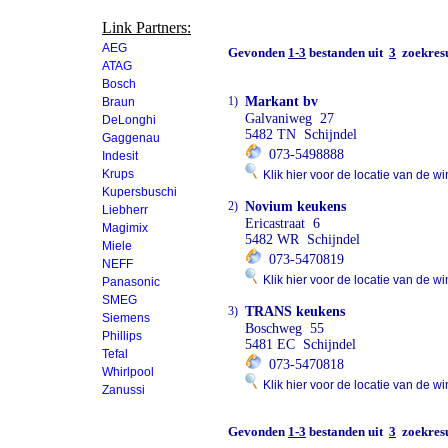
Link Partners:
AEG
Gevonden
1-3
bestanden uit
3
zoekresu
ATAG
Bosch
1)
Markant bv
Braun
Galvaniweg 27
DeLonghi
5482 TN Schijndel
Gaggenau
073-5498888
Indesit
Krups
Klik hier voor de locatie van de wi
Kupersbuschi
2)
Novium keukens
Liebherr
Ericastraat 6
Magimix
5482 WR Schijndel
Miele
073-5470819
NEFF
Klik hier voor de locatie van de wi
Panasonic
SMEG
3)
TRANS keukens
Siemens
Boschweg 55
Phillips
5481 EC Schijndel
Tefal
073-5470818
Whirlpool
Klik hier voor de locatie van de wi
Zanussi
Gevonden
1-3
bestanden uit
3
zoekresu