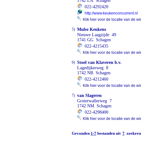
1742 LA Schagen
022-4292420
http://www.keukenconcurrent.nl
Klik hier voor de locatie van de wi
5)
Mubo Keukens
Nieuwe Laagzijde 49
1741 GG Schagen
022-4215435
Klik hier voor de locatie van de wi
6)
Stoel van Klaveren b.v.
Lagedijkerweg 8
1742 NB Schagen
022-4212460
Klik hier voor de locatie van de wi
7)
van Slageren
Groterwallerweg 7
1742 NM Schagen
022-4298400
Klik hier voor de locatie van de wi
Gevonden
1-7
bestanden uit
7
zoekresu