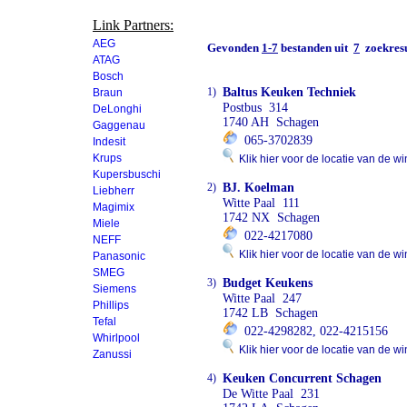
Link Partners:
AEG
Gevonden
1-7
bestanden uit
7
zoekresu
ATAG
Bosch
1)
Baltus Keuken Techniek
Braun
Postbus 314
DeLonghi
1740 AH Schagen
Gaggenau
065-3702839
Indesit
Krups
Klik hier voor de locatie van de wi
Kupersbuschi
2)
BJ. Koelman
Liebherr
Witte Paal 111
Magimix
1742 NX Schagen
Miele
022-4217080
NEFF
Klik hier voor de locatie van de wi
Panasonic
SMEG
3)
Budget Keukens
Siemens
Witte Paal 247
Phillips
1742 LB Schagen
Tefal
022-4298282, 022-4215156
Whirlpool
Klik hier voor de locatie van de wi
Zanussi
4)
Keuken Concurrent Schagen
De Witte Paal 231