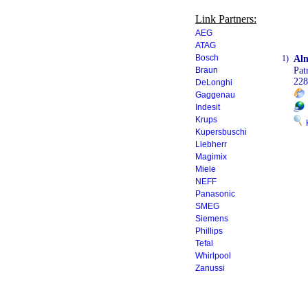
Link Partners:
AEG
ATAG
Bosch
1)
Al
Braun
Pat
228
DeLonghi
Gaggenau
Indesit
Krups
K
Kupersbuschi
Liebherr
Magimix
Miele
NEFF
Panasonic
SMEG
Siemens
Phillips
Tefal
Whirlpool
Zanussi