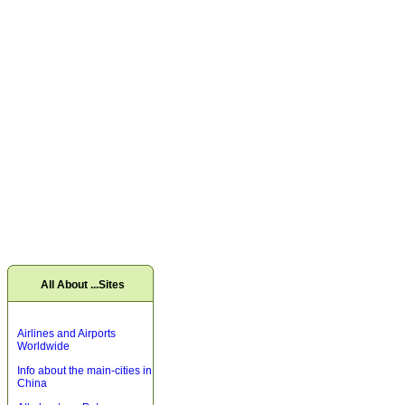
All About ...Sites
Airlines and Airports
Worldwide
Info about the main-cities in
China