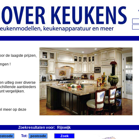
oor de laagste prijzen,
ingen !
en uitleg over diverse
schillende aanbieders
nt vergelijken.
eel meer op deze
Zoekresultaten voor: Rijswijk
Tot: