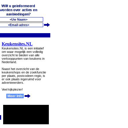
Keukensites.NL
Keukensites.NL is een initiatief
om waar mogelijk een volledig
overzicht te bieden van alle
verkooppunten van keukens in
Nederland.
Naast het overzicht van de
keukenshops en de zoekfunctie
per plaats, postcodeen regio, is
er ook plaats ingeruimd voor
adverteeerders.
Veel kijkplezier!
Meer Info