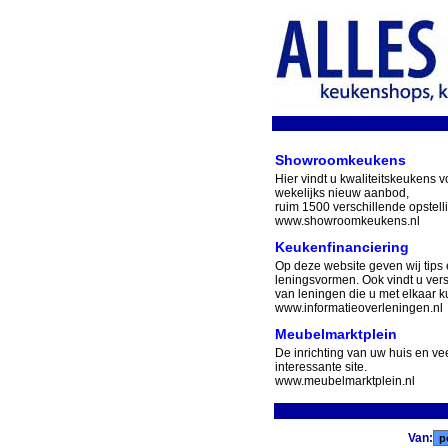
Showroomkeukens
Hier vindt u kwaliteitskeukens v
wekelijks nieuw aanbod,
ruim 1500 verschillende opstell
www.showroomkeukens.nl
Keukenfinanciering
Op deze website geven wij tips 
leningsvormen. Ook vindt u ver
van leningen die u met elkaar ku
www.informatieoverleningen.nl
Meubelmarktplein
De inrichting van uw huis en v
interessante site.
www.meubelmarktplein.nl
Van: