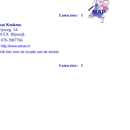
Laten zien :
1
mat Keukens
rijsweg 54
9 EX Rijswijk
070-3907766
http://www.almat.nl
lik hier voor de locatie van de winkel
Laten zien :
1