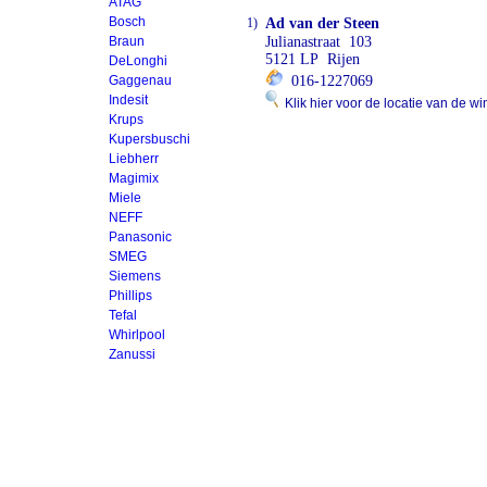
ATAG
Bosch
1)
Ad van der Steen
Braun
Julianastraat 103
5121 LP Rijen
DeLonghi
Gaggenau
016-1227069
Indesit
Klik hier voor de locatie van de wi
Krups
Kupersbuschi
Liebherr
Magimix
Miele
NEFF
Panasonic
SMEG
Siemens
Phillips
Tefal
Whirlpool
Zanussi