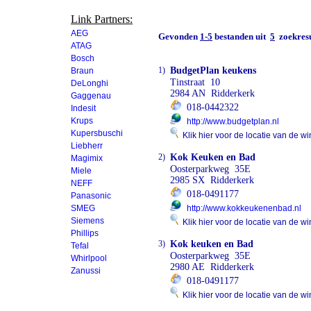
Link Partners:
AEG
Gevonden
1-5
bestanden uit
5
zoekresu
ATAG
Bosch
1)
BudgetPlan keukens
Braun
Tinstraat 10
DeLonghi
2984 AN Ridderkerk
Gaggenau
018-0442322
Indesit
Krups
http://www.budgetplan.nl
Kupersbuschi
Klik hier voor de locatie van de wi
Liebherr
2)
Kok Keuken en Bad
Magimix
Oosterparkweg 35E
Miele
2985 SX Ridderkerk
NEFF
018-0491177
Panasonic
SMEG
http://www.kokkeukenenbad.nl
Siemens
Klik hier voor de locatie van de wi
Phillips
3)
Kok keuken en Bad
Tefal
Oosterparkweg 35E
Whirlpool
2980 AE Ridderkerk
Zanussi
018-0491177
Klik hier voor de locatie van de wi