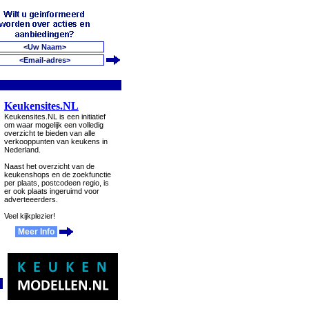
Keukensites.NL
Keukensites.NL is een initiatief
om waar mogelijk een volledig
overzicht te bieden van alle
verkooppunten van keukens in
Nederland.
Naast het overzicht van de
keukenshops en de zoekfunctie
per plaats, postcodeen regio, is
er ook plaats ingeruimd voor
adverteeerders.
Veel kijkplezier!
Meer Info