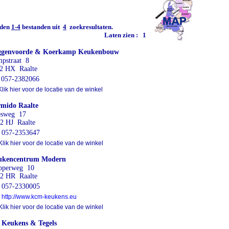
den
1-4
bestanden uit
4
zoekresultaten.
Laten zien :
1
ggenvoorde & Koerkamp Keukenbouw
pstraat 8
2 HX Raalte
057-2382066
lik hier voor de locatie van de winkel
mido Raalte
esweg 17
2 HJ Raalte
057-2353647
lik hier voor de locatie van de winkel
ukencentrum Modern
pperweg 10
2 HR Raalte
057-2330005
http://www.kcm-keukens.eu
lik hier voor de locatie van de winkel
Keukens & Tegels