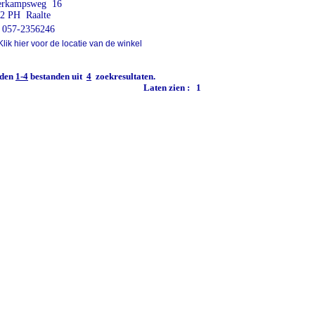
erkampsweg 16
2 PH Raalte
057-2356246
lik hier voor de locatie van de winkel
den
1-4
bestanden uit
4
zoekresultaten.
Laten zien :
1