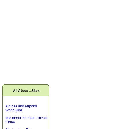
All About ...Sites
Airlines and Airports
Worldwide
Info about the main-cities in
China