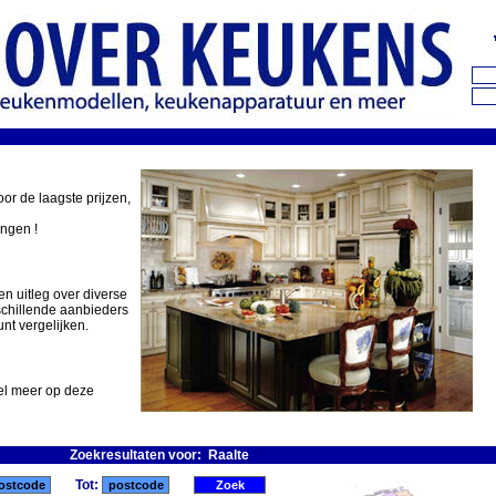
oor de laagste prijzen,
ingen !
en uitleg over diverse
schillende aanbieders
nt vergelijken.
eel meer op deze
Zoekresultaten voor: Raalte
Tot: