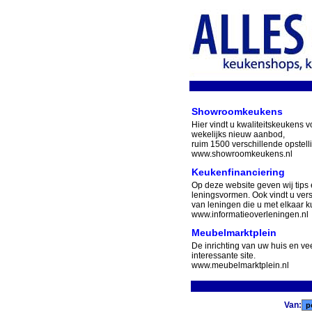
Showroomkeukens
Hier vindt u kwaliteitskeukens v
wekelijks nieuw aanbod,
ruim 1500 verschillende opstell
www.showroomkeukens.nl
Keukenfinanciering
Op deze website geven wij tips 
leningsvormen. Ook vindt u ver
van leningen die u met elkaar ku
www.informatieoverleningen.nl
Meubelmarktplein
De inrichting van uw huis en v
interessante site.
www.meubelmarktplein.nl
Van: