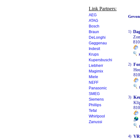
Link Partners:
AEG
Gevon
ATAG
Bosch
1)
Da
Braun
Zom
DeLonghi
810
Gaggenau
Indesit
Krups
K
Kupersbuschi
2)
For
Liebherr
He
Magimix
810
Miele
NEFF
K
Panasonic
SMEG
3)
Ke
Siemens
Kli
Phillips
810
Tefal
Whirlpool
Zanussi
K
4)
VR 