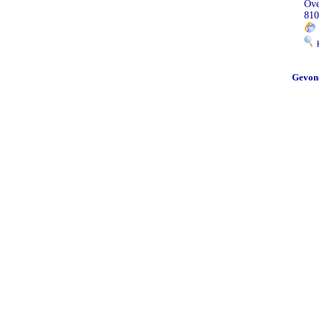
Ov
810
K
Gevon